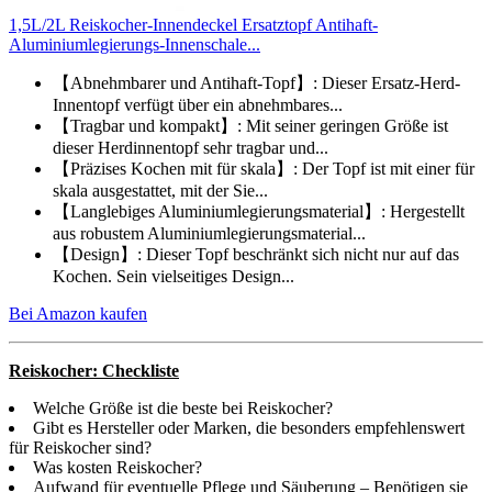
1,5L/2L Reiskocher-Innendeckel Ersatztopf Antihaft-
Aluminiumlegierungs-Innenschale...
【Abnehmbarer und Antihaft-Topf】: Dieser Ersatz-Herd-
Innentopf verfügt über ein abnehmbares...
【Tragbar und kompakt】: Mit seiner geringen Größe ist
dieser Herdinnentopf sehr tragbar und...
【Präzises Kochen mit für skala】: Der Topf ist mit einer für
skala ausgestattet, mit der Sie...
【Langlebiges Aluminiumlegierungsmaterial】: Hergestellt
aus robustem Aluminiumlegierungsmaterial...
【Design】: Dieser Topf beschränkt sich nicht nur auf das
Kochen. Sein vielseitiges Design...
Bei Amazon kaufen
Reiskocher: Checkliste
Welche Größe ist die beste bei Reiskocher?
Gibt es Hersteller oder Marken, die besonders empfehlenswert
für Reiskocher sind?
Was kosten Reiskocher?
Aufwand für eventuelle Pflege und Säuberung – Benötigen sie