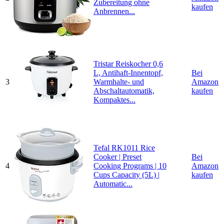
Zubereitung ohne
kaufen
Anbrennen...
Tristar Reiskocher 0,6
L, Antihaft-Innentopf,
Bei
3
Warmhalte- und
Amazon
Abschaltautomatik,
kaufen
Kompaktes...
Tefal RK1011 Rice
Cooker | Preset
Bei
4
Cooking Programs | 10
Amazon
Cups Capacity (5L) |
kaufen
Automatic...