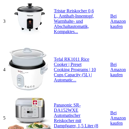
Tristar Reiskocher 0,6
L, Antihaft-Innentopf,
Bei
3
Warmhalte- und
Amazon
Abschaltautomatik,
kaufen
Kompaktes...
Tefal RK1011 Rice
Cooker | Preset
Bei
4
Cooking Programs | 10
Amazon
Cups Capacity (5L) |
kaufen
Automatic...
Panasonic SR-
DA152WXE
Bei
Automatischer
5
Amazon
Reiskocher mit
kaufen
Dampfgarer, 1,5 Liter (8