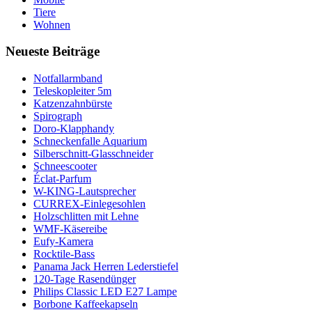
Tiere
Wohnen
Neueste Beiträge
Notfallarmband
Teleskopleiter 5m
Katzenzahnbürste
Spirograph
Doro-Klapphandy
Schneckenfalle Aquarium
Silberschnitt-Glasschneider
Schneescooter
Éclat-Parfum
W-KING-Lautsprecher
CURREX-Einlegesohlen
Holzschlitten mit Lehne
WMF-Käsereibe
Eufy-Kamera
Rocktile-Bass
Panama Jack Herren Lederstiefel
120-Tage Rasendünger
Philips Classic LED E27 Lampe
Borbone Kaffeekapseln