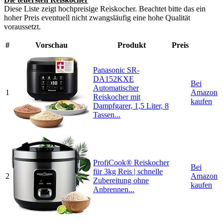
Diese Liste zeigt hochpreisige Reiskocher. Beachtet bitte das ein
hoher Preis eventuell nicht zwangsläufig eine hohe Qualität
voraussetzt.
#
Vorschau
Produkt
Preis
Panasonic SR-
DA152KXE
Bei
Automatischer
1
Amazon
Reiskocher mit
kaufen
Dampfgarer, 1,5 Liter, 8
Tassen...
ProfiCook® Reiskocher
Bei
für 3kg Reis | schnelle
2
Amazon
Zubereitung ohne
kaufen
Anbrennen...