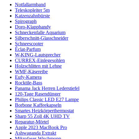
Notfallarmband
Teleskopleiter 5m
Katzenzahnbürste
Spirograph
Doro-Klapphandy
Schneckenfalle Aquarium
Silberschnitt-Glasschneider
Schneescooter
Éclat-Parfum
W-KING-Lautsprecher
CURREX-Einlegesohlen
Holzschlitten mit Lehne
WMF-Käsereibe
Eufy-Kamera
Rocktile-Bass
Panama Jack Herren Lederstiefel
120-Tage Rasendünger
Philips Classic LED E27 Lampe
Borbone Kaffeekapseln
Smartes Heizkörperthermostat
Sharp 55 Zoll 4K UHD TV
Reparatur-Mörtel
Apple 2023 MacBook Pro
Ashwaganda Extrakt
Mikrofaser-Wischmopp