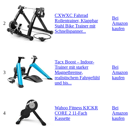
CXWXC Fahrrad
Bei
Rollentrainer, Klappbar
2
Amazon
Stahl Bike Trainer mit
kaufen
Schnellspanner...
Tacx Boost – Indoor-
Trainer mit starker
Bei
3
Magnetbremse,
Amazon
realistischem Fahrgefühl
kaufen
und bis...
Wahoo Fitness KICKR
Bei
4
CORE 2 11-Fach
Amazon
Kassette
kaufen