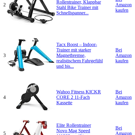
Rollentrainer, Klappbar
2
Amazon
Stahl Bike Trainer mit
kaufen
Schnellspanner...
Tacx Boost – Indoor-
Trainer mit starker
Bei
3
Magnetbremse,
Amazon
realistischem Fahrgefühl
kaufen
und bis...
Wahoo Fitness KICKR
Bei
4
CORE 2 11-Fach
Amazon
Kassette
kaufen
Elite Rollentrainer
Bei
Novo Mag Speed
5
Amazon