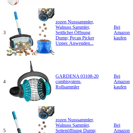
zozen Nusssammler,
Walnuss Sammler,
Bei
3
Seitlicher Öffnung
Amazon
Dump; Pecan Picker
kaufen
Upper. Anwenden...
GARDENA 03108-20
Bei
4
combisystem-
Amazon
Rollsammler
kaufen
zozen Nusssammler,
Walnuss Sammler,
Bei
5
Seitenöffnung Dump;
Amazon