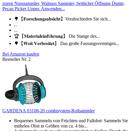
zozen Nusssammler, Walnuss Sammler, Seitlicher Öffnung Dump;
Pecan Picker Upper. Anwenden...
🌳【𝐅𝐨𝐫𝐬𝐜𝐡𝐮𝐧𝐠𝐬𝐚𝐛𝐬𝐢𝐜𝐡𝐭】Verabschieden Sie sich...
...
...
🏆【𝐌𝐚𝐭𝐞𝐫𝐢𝐚𝐥𝐞𝐢𝐧𝐟ü𝐡𝐫𝐮𝐧𝐠】 Die Stange des...
🌳【𝐖𝐞𝐢𝐭 𝐕𝐞𝐫𝐛𝐫𝐞𝐢𝐭𝐞𝐭】 Das große Fassungsvermögen...
Bei Amazon kaufen
Bestseller Nr. 2
GARDENA 03108-20 combisystem-Rollsammler
Bequemes Sammeln von Früchten und Fallobst: Sammeln Sie
mühelos Obst in Größen von ca. 4 bis...