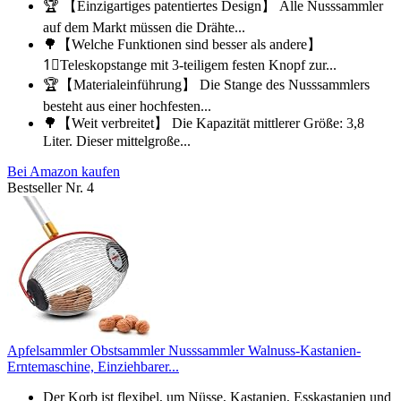
🏆 【Einzigartiges patentiertes Design】 Alle Nusssammler
auf dem Markt müssen die Drähte...
🌳【Welche Funktionen sind besser als andere】
1⃣Teleskopstange mit 3-teiligem festen Knopf zur...
🏆【Materialeinführung】 Die Stange des Nusssammlers
besteht aus einer hochfesten...
🌳【Weit verbreitet】 Die Kapazität mittlerer Größe: 3,8
Liter. Dieser mittelgroße...
Bei Amazon kaufen
Bestseller Nr. 4
Apfelsammler Obstsammler Nusssammler Walnuss-Kastanien-
Erntemaschine, Einziehbarer...
️Der Korb ist flexibel, um Nüsse, Kastanien, Esskastanien und