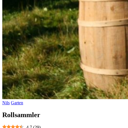
Nils
Garten
Rollsammler
4.7
(
29
)