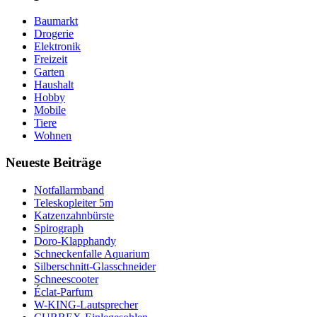
Baumarkt
Drogerie
Elektronik
Freizeit
Garten
Haushalt
Hobby
Mobile
Tiere
Wohnen
Neueste Beiträge
Notfallarmband
Teleskopleiter 5m
Katzenzahnbürste
Spirograph
Doro-Klapphandy
Schneckenfalle Aquarium
Silberschnitt-Glasschneider
Schneescooter
Éclat-Parfum
W-KING-Lautsprecher