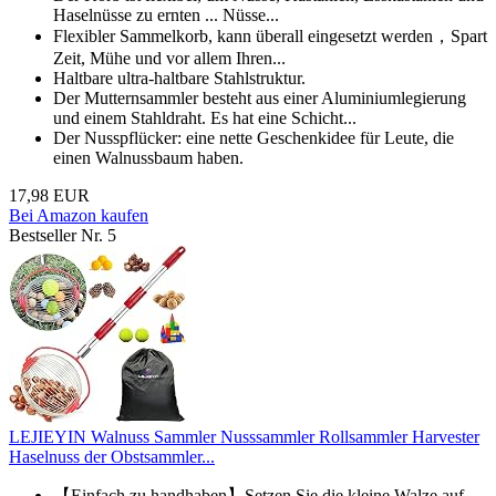
Haselnüsse zu ernten ... Nüsse...
️Flexibler Sammelkorb, kann überall eingesetzt werden，Spart
Zeit, Mühe und vor allem Ihren...
️Haltbare ultra-haltbare Stahlstruktur.
️Der Mutternsammler besteht aus einer Aluminiumlegierung
und einem Stahldraht. Es hat eine Schicht...
️Der Nusspflücker: eine nette Geschenkidee für Leute, die
einen Walnussbaum haben.
17,98 EUR
Bei Amazon kaufen
Bestseller Nr. 5
LEJIEYIN Walnuss Sammler Nusssammler Rollsammler Harvester
Haselnuss der Obstsammler...
【Einfach zu handhaben】Setzen Sie die kleine Walze auf