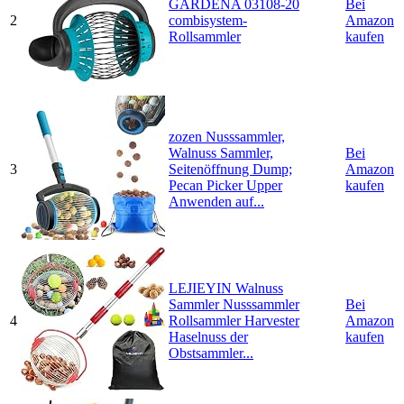
GARDENA 03108-20
Bei
2
combisystem-
Amazon
Rollsammler
kaufen
zozen Nusssammler,
Walnuss Sammler,
Bei
3
Seitenöffnung Dump;
Amazon
Pecan Picker Upper
kaufen
Anwenden auf...
LEJIEYIN Walnuss
Sammler Nusssammler
Bei
4
Rollsammler Harvester
Amazon
Haselnuss der
kaufen
Obstsammler...