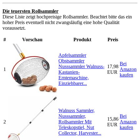
Die teuersten Rollsammler
Diese Liste zeigt hochpreisige Rollsammler. Beachtet bitte das ein
hoher Preis eventuell nicht zwangsläufig eine hohe Qualität
voraussetzt.
#
Vorschau
Produkt
Preis
Apfelsammler
Obstsammler
Bei
Nusssammler Walnuss-
17,98
1
Amazon
Kastanien-
EUR
kaufen
Erntemaschine,
Einziehbarer...
Walnuss Sammler,
Nusssammler,
Bei
15,86
2
Rollsammler Mit
Amazon
EUR
Teleskopstiel, Nut
kaufen
Collector, Harvester...