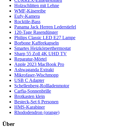
CURREX-Einlegesohlen
Holzschlitten mit Lehne
WMF-Käsereibe
Eufy-Kamera
Rocktile-Bass
Panama Jack Herren Lederstiefel
120-Tage Rasendünger
Philips Classic LED E27 Lampe
Borbone Kaffeekapseln
Smartes Heizkörperthermostat
Sharp 55 Zoll 4K UHD TV
Reparatur-Mörtel
Apple 2023 MacBook Pro
Ashwaganda Extrakt
Mikrofaser-Wischmopp
USB C Adapter
Schellenberg-Rollladenmotor
Carfia-Sonnenbrille
Brotkasten klein
Besteck-Set 6 Personen
HMS-Karabiner
Rhododendron (orange)
Über