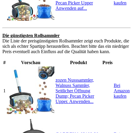
Pecan Picker Upper
kaufen
Anwenden auf...
Die günstigsten Rollsammler
Die Liste der preisgünstigsten Rollsammler zeigt euch Produkte, die
sich als echter Spartipp heraustellen. Beachtet bitte das ein niedriger
Preis eventuell auch Einfluss auf die Qualität haben kann.
#
Vorschau
Produkt
Preis
zozen Nusssammler,
Walnuss Sammler,
Bei
1
Seitlicher Öffnung
Amazon
Dump; Pecan Picker
kaufen
Upper. Anwenden...