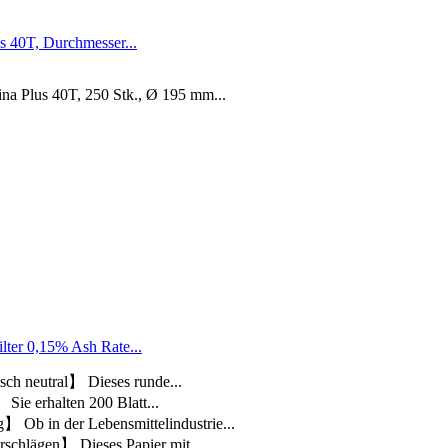
s 40T, Durchmesser...
ina Plus 40T, 250 Stk., Ø 195 mm...
lter 0,15% Ash Rate...
sch neutral】 Dieses runde...
 Sie erhalten 200 Blatt...
 Ob in der Lebensmittelindustrie...
rschlägen】 Dieses Papier mit...