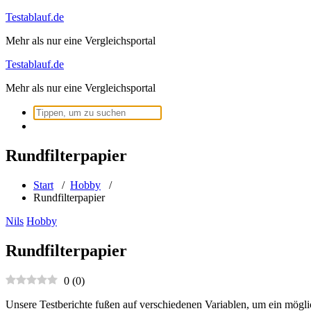
Zum
Testablauf.de
Inhalt
Mehr als nur eine Vergleichsportal
springen
Testablauf.de
Mehr als nur eine Vergleichsportal
Suchen
nach:
Rundfilterpapier
Start
/
Hobby
/
Rundfilterpapier
Nils
Hobby
Rundfilterpapier
0
(
0
)
Unsere Testberichte fußen auf verschiedenen Variablen, um ein mögli