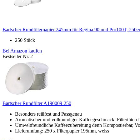
Bartscher Rundfilterpapier 245mm für Regina 90 und Pro100T, 250e
250 Stück
Bei Amazon kaufen
Bestseller Nr. 2
Bartscher Rundfilter A190009-250
Besonders reißfest und Passgenau
Aromatischer und vollmundiger Kaffeegeschmack: Filtertüten f
Umweltfreundliche Kaffeezubereitung denn Kompostierbar, Vol
Lieferumfang: 250 x Filterpapier 195mm, weiss