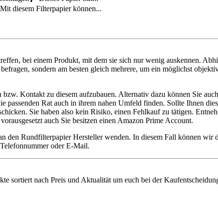
it diesem Filterpapier können...
reffen, bei einem Produkt, mit dem sie sich nur wenig auskennen. Abh
n befragen, sondern am besten gleich mehrere, um ein möglichst objektiv
en bzw. Kontakt zu diesem aufzubauen. Alternativ dazu können Sie auch 
ie die passenden Rat auch in ihrem nahen Umfeld finden. Sollte Ihnen di
ken. Sie haben also kein Risiko, einen Fehlkauf zu tätigen. Entnehme
 – vorausgesetzt auch Sie besitzen einen Amazon Prime Account.
 an den Rundfilterpapier Hersteller wenden. In diesem Fall können wir
ie Telefonnummer oder E-Mail.
ukte sortiert nach Preis und Aktualität um euch bei der Kaufentscheidung