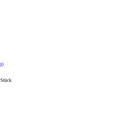
n)
 Stück