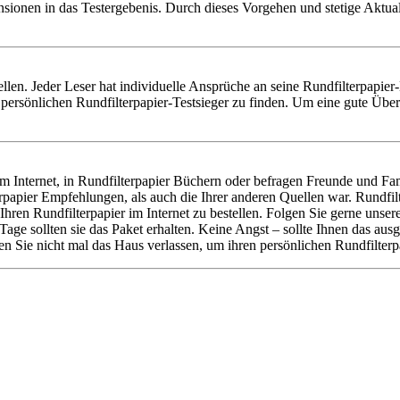
nsionen in das Testergebenis. Durch dieses Vorgehen und stetige Aktu
stellen. Jeder Leser hat individuelle Ansprüche an seine Rundfilterpapie
persönlichen Rundfilterpapier-Testsieger zu finden. Um eine gute Über
 Internet, in Rundfilterpapier Büchern oder befragen Freunde und Fami
erpapier Empfehlungen, als auch die Ihrer anderen Quellen war. Rundfi
hren Rundfilterpapier im Internet zu bestellen. Folgen Sie gerne uns
 Tage sollten sie das Paket erhalten. Keine Angst – sollte Ihnen das a
 Sie nicht mal das Haus verlassen, um ihren persönlichen Rundfilterpa