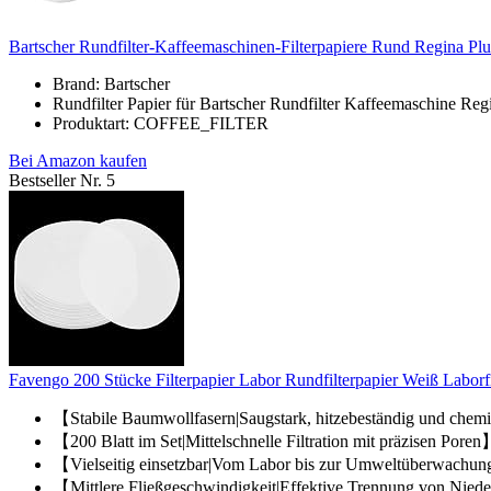
Bartscher Rundfilter-Kaffeemaschinen-Filterpapiere Rund Regina Plu
Brand: Bartscher
Rundfilter Papier für Bartscher Rundfilter Kaffeemaschine Reg
Produktart: COFFEE_FILTER
Bei Amazon kaufen
Bestseller Nr. 5
Favengo 200 Stücke Filterpapier Labor Rundfilterpapier Weiß Laborfi
【Stabile Baumwollfasern|Saugstark, hitzebeständig und chemi
【200 Blatt im Set|Mittelschnelle Filtration mit präzisen Poren】
【Vielseitig einsetzbar|Vom Labor bis zur Umweltüberwachung】
【Mittlere Fließgeschwindigkeit|Effektive Trennung von Niede