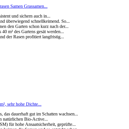
nrasen Samen Grassamen...
stent und sichern auch in...
nd überwiegend schnellkeimend. So...
nen den Garten schon kurz nach der...
 40 m² des Gartens gesät werden...
der Rasen profitiert langfristig...
, sehr hohe Dichte...
 das dauerhaft gut im Schatten wachsen...
natürlichen Bio-Active...
 für hohe Ansaatsicherheit, geprüfte...