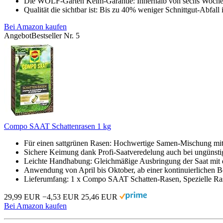
Die WOLF-Garten Keim-Garantie: Innerhalb von sechs Wochen 
Qualität die sichtbar ist: Bis zu 40% weniger Schnittgut-Abfall 
Bei Amazon kaufen
Angebot
Bestseller Nr. 5
Compo SAAT Schattenrasen 1 kg
Für einen sattgrünen Rasen: Hochwertige Samen-Mischung mit R
Sichere Keimung dank Profi-Saatveredelung auch bei ungünst
Leichte Handhabung: Gleichmäßige Ausbringung der Saat mit d
Anwendung von April bis Oktober, ab einer kontinuierlichen B
Lieferumfang: 1 x Compo SAAT Schatten-Rasen, Spezielle Ras
29,99 EUR
−4,53 EUR
25,46 EUR
Bei Amazon kaufen