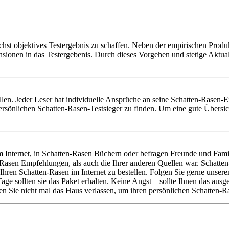
chst objektives Testergebnis zu schaffen. Neben der empirischen Produk
nsionen in das Testergebenis. Durch dieses Vorgehen und stetige Aktu
tellen. Jeder Leser hat individuelle Ansprüche an seine Schatten-Rasen-
rsönlichen Schatten-Rasen-Testsieger zu finden. Um eine gute Übersich
Internet, in Schatten-Rasen Büchern oder befragen Freunde und Famil
-Rasen Empfehlungen, als auch die Ihrer anderen Quellen war. Schatt
Ihren Schatten-Rasen im Internet zu bestellen. Folgen Sie gerne unse
Tage sollten sie das Paket erhalten. Keine Angst – sollte Ihnen das a
n Sie nicht mal das Haus verlassen, um ihren persönlichen Schatten-Ra