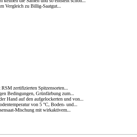
keimen die Samen und so entsteht schon...
im Vergleich zu Billig-Saatgut...
SM zertifizierten Spitzensorten...
igen Bedingungen, Grünfärbung zum...
er Hand auf den aufgelockerten und von...
odentemperatur von 5 °C, Boden- und...
ensaat-Mischung mit wirkaktivem...