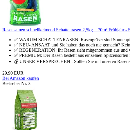
Rasensamen schnellkeimend Schattenrasen 2,5kg = 70m² Frühjahr - 
✅ WARUM SCHATTENRASEN: Rasengräser sind Sonnenpflanze
✅ NEU- ANSAAT und Sie haben das noch nie gemacht? Kein Pr
✅ REGENERATION: Ihr Rasen sieht mitgenommen aus und wei
✅ PREMIUM: Der Rasen besteht aus einzelnen Spitzensorten mit
💰 UNSER VERSPRECHEN - Sollten Sie mit unseren Rasensame
29,90 EUR
Bei Amazon kaufen
Bestseller Nr. 3