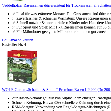
Veddelholzer Rasensamen dürreresistent für Trockenrasen & Schatte
✅ Ideal für wasserärmere Monate. Die Grassamen sind dürreresi
✅ Zuverlässiges & schnelles Wachstum: Unsere Rasensamen si
✅ Schnell nutzbar & enorm trittfest: Kinder oder Haustiere kön
✅ Für Sport und Spiel: Mit 1 kg Rasensamen können auf 35 bis
✅ Für Mähroboter geeignet: Mähroboter kommen gut zurecht und 
Bei Amazon kaufen
Bestseller Nr. 4
WOLF-Garten „Schatten & Sonne“ Premium-Rasen LP 200 (für 200 m²
Zur Rasen-Neuanlage: Mit Poa Supina, dem einzigen Rasengras,
Schnelle Keimung: Bis zu 30% schnellere Keimung durch einen 
RSM-Saatgut: Verwendung von Regel-Saatgut-Mischungen (RSM)