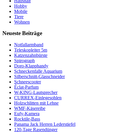
Haushalt
Hobby
Mobile
Tiere
Wohnen
Neueste Beiträge
Notfallarmband
Teleskopleiter 5m
Katzenzahnbürste
Spirograph
Doro-Klapphandy
Schneckenfalle Aquarium
Silberschnitt-Glasschneider
Schneescooter
Éclat-Parfum
W-KING-Lautsprecher
CURREX-Einlegesohlen
Holzschlitten mit Lehne
WMF-Käsereibe
Eufy-Kamera
Rocktile-Bass
Panama Jack Herren Lederstiefel
120-Tage Rasendünger