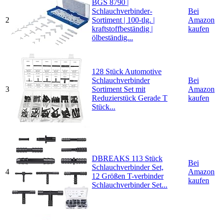
BGS 8790 |
Schlauchverbinder-
Bei
2
Sortiment | 100-tlg. |
Amazon
kraftstoffbeständig |
kaufen
ölbeständig...
128 Stück Automotive
Schlauchverbinder
Bei
3
Sortiment Set mit
Amazon
Reduzierstück Gerade T
kaufen
Stück...
DBREAKS 113 Stück
Bei
Schlauchverbinder Set,
4
Amazon
12 Größen T-verbinder
kaufen
Schlauchverbinder Set...