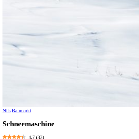
Nils
Baumarkt
Schneemaschine
4.7
(
33
)