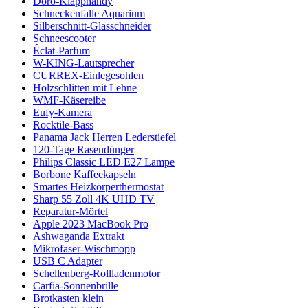
Doro-Klapphandy
Schneckenfalle Aquarium
Silberschnitt-Glasschneider
Schneescooter
Éclat-Parfum
W-KING-Lautsprecher
CURREX-Einlegesohlen
Holzschlitten mit Lehne
WMF-Käsereibe
Eufy-Kamera
Rocktile-Bass
Panama Jack Herren Lederstiefel
120-Tage Rasendünger
Philips Classic LED E27 Lampe
Borbone Kaffeekapseln
Smartes Heizkörperthermostat
Sharp 55 Zoll 4K UHD TV
Reparatur-Mörtel
Apple 2023 MacBook Pro
Ashwaganda Extrakt
Mikrofaser-Wischmopp
USB C Adapter
Schellenberg-Rollladenmotor
Carfia-Sonnenbrille
Brotkasten klein