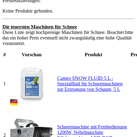
Preisreduzierungen.
Keine Produkte gefunden.
Die teuersten Maschinen für Schnee
Diese Liste zeigt hochpreisige Maschinen für Schnee. Beachtet bitte
das ein hoher Preis eventuell nicht zwangsläufig eine hohe Qualität
voraussetzt.
#
Vorschau
Produkt
Pre
Cameo SNOW FLUID 5 L -
1
Spezialfluid für Schneemaschinen
zur Erzeugung von Schaum, 5 L
Schneemaschine mit Fernbedienung
1200W, Nebelmaschine
2