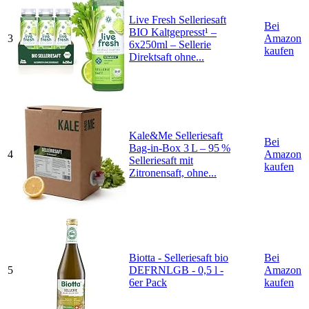
Live Fresh Selleriesaft
Bei
BIO Kaltgepresst¹ –
3
Amazon
6x250ml – Sellerie
kaufen
Direktsaft ohne...
Kale&Me Selleriesaft
Bei
Bag-in-Box 3 L – 95 %
4
Amazon
Selleriesaft mit
kaufen
Zitronensaft, ohne...
Biotta - Selleriesaft bio
Bei
5
DEFRNLGB - 0,5 l -
Amazon
6er Pack
kaufen