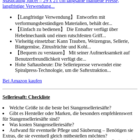
Masticating Juicer – 29 x 21 cm langsame manuelle Presse,
langfristige Verwendung...
【Langfristige Verwendung】 Entworfen mit
verformungsbeständigen Materialien, behält der...
【Einfach zu bedienen】 Die Entsafter verfügt über
Hebelmechanik und einen rutschfesten Griff...
Vielseitig einsetzbar: Kann Trauben, Weizengras, Sellerie,
Blattgemüse, Zitrusfrüchte und Kohl...
【Bequem zu verstauen】 Mit seiner Aufmerksamkeit auf
Benutzerfreundlichkeit verfügt die...
Hohe Saftausbeute: Die Selleriepresse verwendet eine
Spiralpress-Technologie, um die Saftextraktion...
Bei Amazon kaufen
Selleriesaft: Checkliste
Welche Größe ist die beste bei Stangenselleriesäfte?
Gibt es Hersteller oder Marken, die besonders empfehlenswert
für Stangenselleriesäfte sind?
Was kosten Stangenselleriesäfte?
Aufwand für eventuelle Pflege und Säuberung – Benötigen sie
Extras, die sie eventuell gleich mitbestellen möchten?