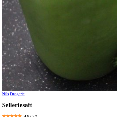
Nils
Drogerie
Selleriesaft
4.8
(
52
)