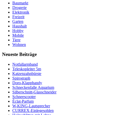
Baumarkt
Drogerie
Elektronik
Freizeit
Garten
Haushalt
Hobby
Mobile
Tiere
Wohnen
Neueste Beiträge
Notfallarmband
Teleskopleiter 5m
Katzenzahnbürste
Spirograph
Doro-Klapphandy
Schneckenfalle Aquarium
Silberschnitt-Glasschneider
Schneescooter
Éclat-Parfum
W-KING-Lautsprecher
CURREX-Einlegesohlen