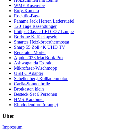
Holzschlitten mit Lehne
WMF-Käsereibe
Eufy-Kamera
Rocktile-Bass
Panama Jack Herren Lederstiefel
120-Tage Rasendünger
Philips Classic LED E27 Lampe
Borbone Kaffeekapseln
Smartes Heizkörperthermostat
Sharp 55 Zoll 4K UHD TV
Reparatur-Mörtel
Apple 2023 MacBook Pro
Ashwaganda Extrakt
Mikrofaser-Wischmopp
USB C Adapter
Schellenberg-Rollladenmotor
Carfia-Sonnenbrille
Brotkasten klein
Besteck-Set 6 Personen
HMS-Karabiner
Rhododendron (orange)
Über
Impressum