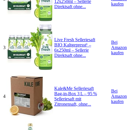
12x250ml – Sellerie
kaufen
Direktsaft ohne...
Live Fresh Selleriesaft
Bei
BIO Kaltgepresst¹ –
3
Amazon
6x250ml – Sellerie
kaufen
Direktsaft ohne...
Kale&Me Selleriesaft
Bei
Bag-in-Box 3 L – 95 %
4
Amazon
Selleriesaft mit
kaufen
Zitronensaft, ohne...