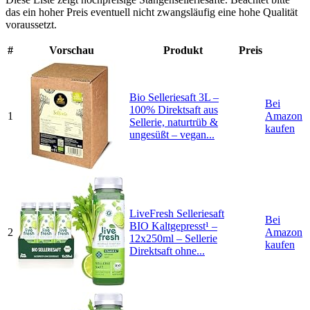
das ein hoher Preis eventuell nicht zwangsläufig eine hohe Qualität
voraussetzt.
#
Vorschau
Produkt
Preis
Bio Selleriesaft 3L –
Bei
100% Direktsaft aus
1
Amazon
Sellerie, naturtrüb &
kaufen
ungesüßt – vegan...
LiveFresh Selleriesaft
Bei
BIO Kaltgepresst¹ –
2
Amazon
12x250ml – Sellerie
kaufen
Direktsaft ohne...