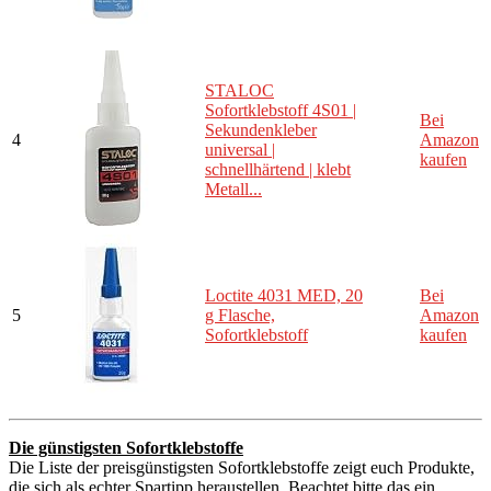
STALOC
Sofortklebstoff 4S01 |
Bei
Sekundenkleber
4
Amazon
universal |
kaufen
schnellhärtend | klebt
Metall...
Loctite 4031 MED, 20
Bei
5
g Flasche,
Amazon
Sofortklebstoff
kaufen
Die günstigsten Sofortklebstoffe
Die Liste der preisgünstigsten Sofortklebstoffe zeigt euch Produkte,
die sich als echter Spartipp heraustellen. Beachtet bitte das ein