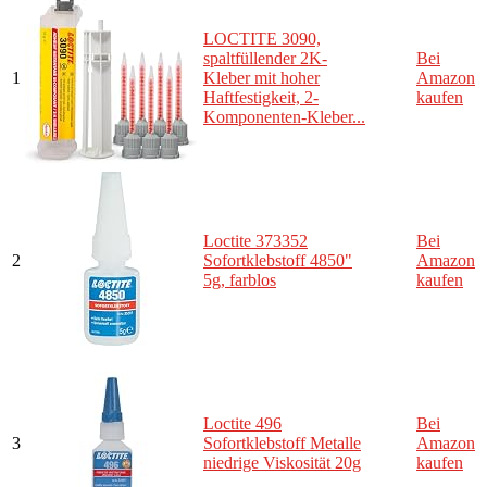
LOCTITE 3090,
spaltfüllender 2K-
Bei
1
Kleber mit hoher
Amazon
Haftfestigkeit, 2-
kaufen
Komponenten-Kleber...
Loctite 373352
Bei
2
Sofortklebstoff 4850"
Amazon
5g, farblos
kaufen
Loctite 496
Bei
3
Sofortklebstoff Metalle
Amazon
niedrige Viskosität 20g
kaufen