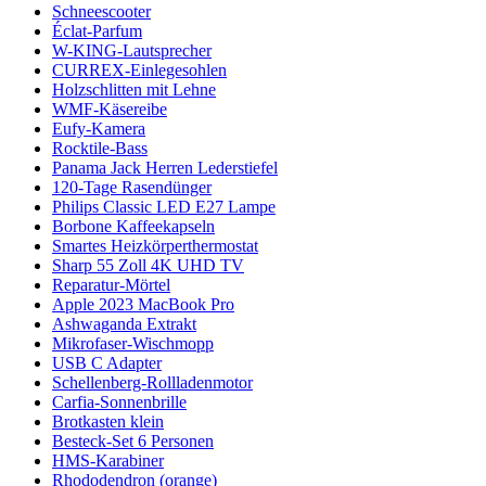
Schneescooter
Éclat-Parfum
W-KING-Lautsprecher
CURREX-Einlegesohlen
Holzschlitten mit Lehne
WMF-Käsereibe
Eufy-Kamera
Rocktile-Bass
Panama Jack Herren Lederstiefel
120-Tage Rasendünger
Philips Classic LED E27 Lampe
Borbone Kaffeekapseln
Smartes Heizkörperthermostat
Sharp 55 Zoll 4K UHD TV
Reparatur-Mörtel
Apple 2023 MacBook Pro
Ashwaganda Extrakt
Mikrofaser-Wischmopp
USB C Adapter
Schellenberg-Rollladenmotor
Carfia-Sonnenbrille
Brotkasten klein
Besteck-Set 6 Personen
HMS-Karabiner
Rhododendron (orange)