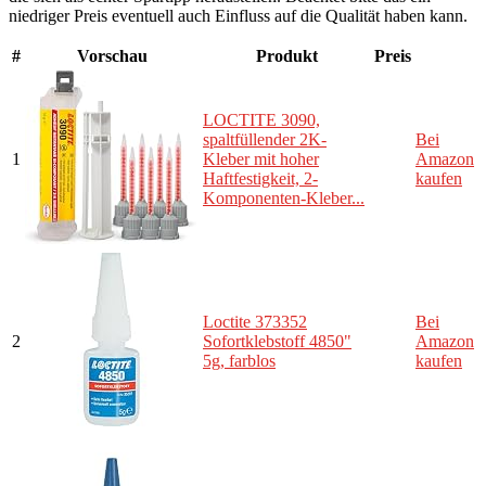
niedriger Preis eventuell auch Einfluss auf die Qualität haben kann.
#
Vorschau
Produkt
Preis
LOCTITE 3090,
spaltfüllender 2K-
Bei
1
Kleber mit hoher
Amazon
Haftfestigkeit, 2-
kaufen
Komponenten-Kleber...
Loctite 373352
Bei
2
Sofortklebstoff 4850"
Amazon
5g, farblos
kaufen