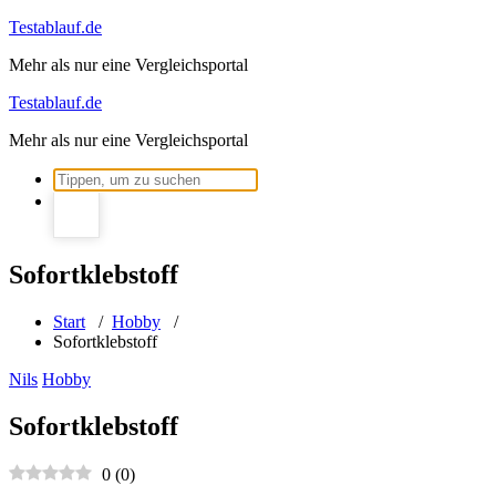
Zum
Testablauf.de
Inhalt
Mehr als nur eine Vergleichsportal
springen
Testablauf.de
Mehr als nur eine Vergleichsportal
Suchen
nach:
Sofortklebstoff
Start
/
Hobby
/
Sofortklebstoff
Nils
Hobby
Sofortklebstoff
0
(
0
)