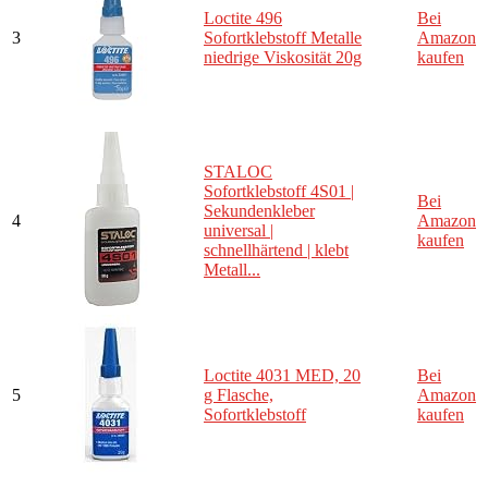
Loctite 496
Bei
3
Sofortklebstoff Metalle
Amazon
niedrige Viskosität 20g
kaufen
STALOC
Sofortklebstoff 4S01 |
Bei
Sekundenkleber
4
Amazon
universal |
kaufen
schnellhärtend | klebt
Metall...
Loctite 4031 MED, 20
Bei
5
g Flasche,
Amazon
Sofortklebstoff
kaufen