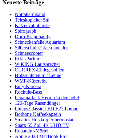
Neueste Beiträge
Notfallarmband
Teleskopleiter 5m
Katzenzahnbürste
Spirograph
Doro-Klapphandy
Schneckenfalle Aquarium
Silberschnitt-Glasschneider
Schneescooter
Éclat-Parfum
W-KING-Lautsprecher
CURREX-Einlegesohlen
Holzschlitten mit Lehne
WMF-Käsereibe
Eufy-Kamera
Rocktile-Bass
Panama Jack Herren Lederstiefel
120-Tage Rasendünger
Philips Classic LED E27 Lampe
Borbone Kaffeekapseln
Smartes Heizkörperthermostat
Sharp 55 Zoll 4K UHD TV
Reparatur-Mörtel
Apple 2023 MacBook Pro