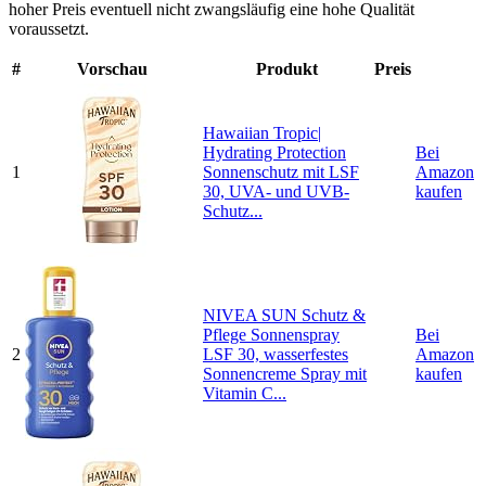
hoher Preis eventuell nicht zwangsläufig eine hohe Qualität
voraussetzt.
#
Vorschau
Produkt
Preis
Hawaiian Tropic|
Hydrating Protection
Bei
1
Sonnenschutz mit LSF
Amazon
30, UVA- und UVB-
kaufen
Schutz...
NIVEA SUN Schutz &
Pflege Sonnenspray
Bei
2
LSF 30, wasserfestes
Amazon
Sonnencreme Spray mit
kaufen
Vitamin C...