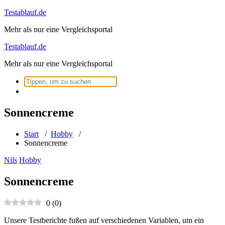
Zum
Testablauf.de
Inhalt
Mehr als nur eine Vergleichsportal
springen
Testablauf.de
Mehr als nur eine Vergleichsportal
Suchen
nach:
Sonnencreme
Start
/
Hobby
/
Sonnencreme
Nils
Hobby
Sonnencreme
0
(
0
)
Unsere Testberichte fußen auf verschiedenen Variablen, um ein