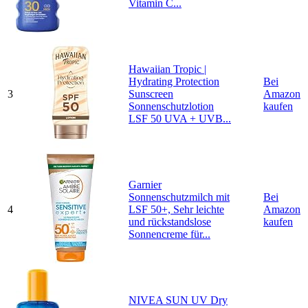
Vitamin C...
Hawaiian Tropic |
Hydrating Protection
Bei
3
Sunscreen
Amazon
Sonnenschutzlotion
kaufen
LSF 50 UVA + UVB...
Garnier
Sonnenschutzmilch mit
Bei
4
LSF 50+, Sehr leichte
Amazon
und rückstandslose
kaufen
Sonnencreme für...
NIVEA SUN UV Dry