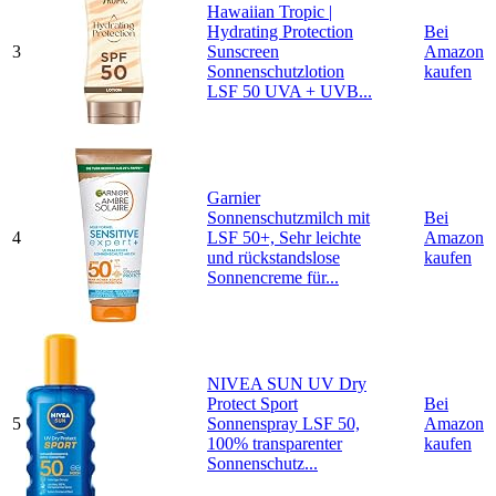
Hawaiian Tropic |
Hydrating Protection
Bei
3
Sunscreen
Amazon
Sonnenschutzlotion
kaufen
LSF 50 UVA + UVB...
Garnier
Sonnenschutzmilch mit
Bei
4
LSF 50+, Sehr leichte
Amazon
und rückstandslose
kaufen
Sonnencreme für...
NIVEA SUN UV Dry
Protect Sport
Bei
5
Sonnenspray LSF 50,
Amazon
100% transparenter
kaufen
Sonnenschutz...