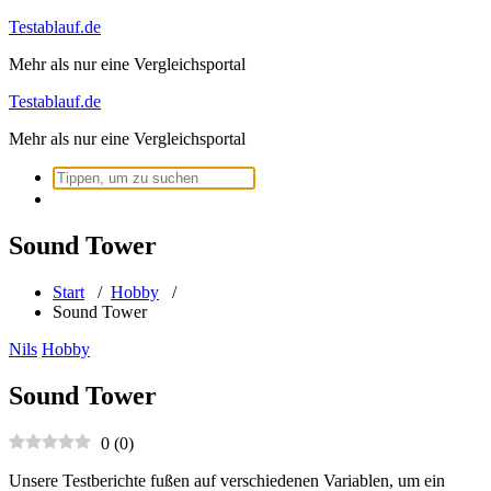
Zum
Testablauf.de
Inhalt
Mehr als nur eine Vergleichsportal
springen
Testablauf.de
Mehr als nur eine Vergleichsportal
Suchen
nach:
Sound Tower
Start
/
Hobby
/
Sound Tower
Nils
Hobby
Sound Tower
0
(
0
)
Unsere Testberichte fußen auf verschiedenen Variablen, um ein