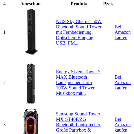
#
Vorschau
Produkt
Preis
NGS Sky Charm - 50W
Bluetooth Sound Tower
Bei
1
mit Fernbedienung,
Amazon
Optischem Eingang,
kaufen
USB, FM...
Energy Sistem Tower 5
MAX Bluetooth
Bei
2
Lautsprecher Turm
Amazon
100W Sound Tower
kaufen
Musikbox mit...
Samsung Sound Tower
MX-ST40F/ZG
Bei
3
Bluetooth Lautsprecher,
Amazon
Große Partybox &
kaufen