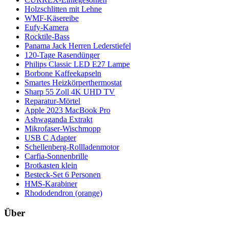
Holzschlitten mit Lehne
WMF-Käsereibe
Eufy-Kamera
Rocktile-Bass
Panama Jack Herren Lederstiefel
120-Tage Rasendünger
Philips Classic LED E27 Lampe
Borbone Kaffeekapseln
Smartes Heizkörperthermostat
Sharp 55 Zoll 4K UHD TV
Reparatur-Mörtel
Apple 2023 MacBook Pro
Ashwaganda Extrakt
Mikrofaser-Wischmopp
USB C Adapter
Schellenberg-Rollladenmotor
Carfia-Sonnenbrille
Brotkasten klein
Besteck-Set 6 Personen
HMS-Karabiner
Rhododendron (orange)
Über