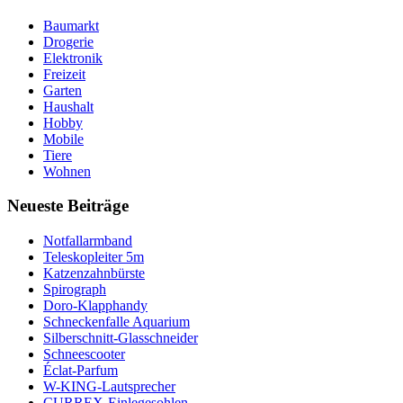
Baumarkt
Drogerie
Elektronik
Freizeit
Garten
Haushalt
Hobby
Mobile
Tiere
Wohnen
Neueste Beiträge
Notfallarmband
Teleskopleiter 5m
Katzenzahnbürste
Spirograph
Doro-Klapphandy
Schneckenfalle Aquarium
Silberschnitt-Glasschneider
Schneescooter
Éclat-Parfum
W-KING-Lautsprecher
CURREX-Einlegesohlen