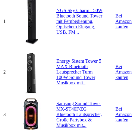
NGS Sky Charm - 50W
Bluetooth Sound Tower
Bei
1
mit Fernbedienung,
Amazon
Optischem Eingang,
kaufen
USB, FM...
Energy Sistem Tower 5
MAX Bluetooth
Bei
2
Lautsprecher Turm
Amazon
100W Sound Tower
kaufen
Musikbox mit...
Samsung Sound Tower
MX-ST40F/ZG
Bei
3
Bluetooth Lautsprecher,
Amazon
Große Partybox &
kaufen
Musikbox mit...