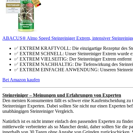
ABACUS® Almo Speed Steinreiniger Extrem, intensiver Steinreiniger
✅ EXTREM KRAFTVOLL: Die einzigartige Rezeptur des Steinre
✅ EXTREM SCHNELL: Unser Steinreiniger Extrem wurde extra 
✅ EXTREM VIELSEITIG: Der Steinreiniger Extrem entfernt nic
✅ EXTREM NACHHALTIG: Die Tiefenwirkung des Steinreiniger 
✅ EXTREM EINFACHE ANWENDUNG: Unseren Steinreiniger Ex
Bei Amazon kaufen
Steinreiniger – Meinungen und Erfahrungen von Experten
Den meisten Konsumenten fällt es schwer eine Kaufentscheidung zu t
Steinreiniger Experten. Dabei sollten Sie nicht nur einen Experten be
unabhängigen Steinreiniger Vergleich.
Natürlich ist es nicht immer einfach den passenden Experten zu finde
mittlerweile verbreiteter als so Mancher denkt, daher sollten Sie di
innerhalb von 30 Tagen ohne Angabe von Gründen zurückschicken. Sie 