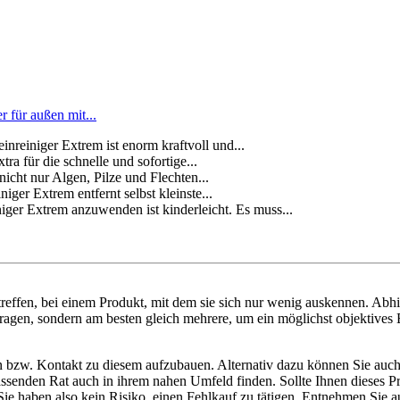
 für außen mit...
iniger Extrem ist enorm kraftvoll und...
für die schnelle und sofortige...
ht nur Algen, Pilze und Flechten...
Extrem entfernt selbst kleinste...
trem anzuwenden ist kinderleicht. Es muss...
reffen, bei einem Produkt, mit dem sie sich nur wenig auskennen. Abh
fragen, sondern am besten gleich mehrere, um ein möglichst objektives 
n bzw. Kontakt zu diesem aufzubauen. Alternativ dazu können Sie auch 
e passenden Rat auch in ihrem nahen Umfeld finden. Sollte Ihnen dieses
haben also kein Risiko, einen Fehlkauf zu tätigen. Entnehmen Sie aus