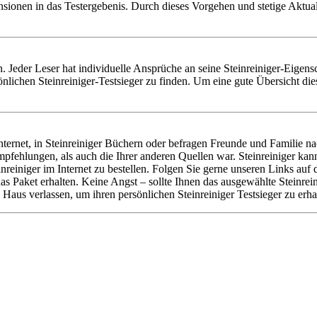
nsionen in das Testergebenis. Durch dieses Vorgehen und stetige Aktu
llen. Jeder Leser hat individuelle Ansprüche an seine Steinreiniger-Eige
nlichen Steinreiniger-Testsieger zu finden. Um eine gute Übersicht di
ernet, in Steinreiniger Büchern oder befragen Freunde und Familie nac
mpfehlungen, als auch die Ihrer anderen Quellen war. Steinreiniger ka
reiniger im Internet zu bestellen. Folgen Sie gerne unseren Links au
 das Paket erhalten. Keine Angst – sollte Ihnen das ausgewählte Steinre
aus verlassen, um ihren persönlichen Steinreiniger Testsieger zu erha