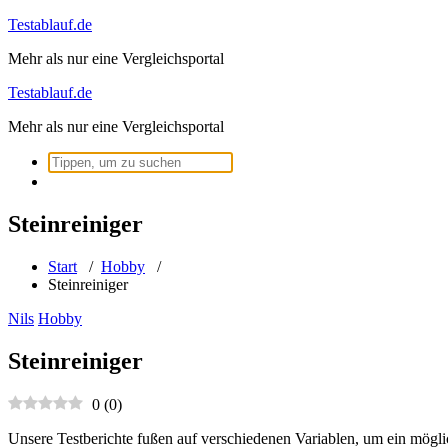
Zum
Testablauf.de
Inhalt
Mehr als nur eine Vergleichsportal
springen
Testablauf.de
Mehr als nur eine Vergleichsportal
Suchen
nach:
Steinreiniger
Start
/
Hobby
/
Steinreiniger
Nils
Hobby
Steinreiniger
0
(
0
)
Unsere Testberichte fußen auf verschiedenen Variablen, um ein mögli