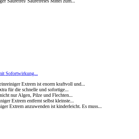
 Säurefrei/ Säurefreies Mittel zum...
it Sofortwirkung...
iniger Extrem ist enorm kraftvoll und...
für die schnelle und sofortige...
ht nur Algen, Pilze und Flechten...
Extrem entfernt selbst kleinste...
trem anzuwenden ist kinderleicht. Es muss...