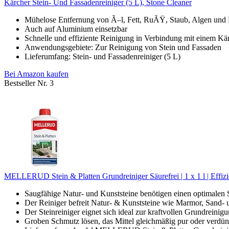
Kärcher Stein- Und Fassadenreiniger (5 L), Stone Cleaner
Mühelose Entfernung von Ã–l, Fett, RuÃŸ, Staub, Algen und
Auch auf Aluminium einsetzbar
Schnelle und effiziente Reinigung in Verbindung mit einem Kä
Anwendungsgebiete: Zur Reinigung von Stein und Fassaden
Lieferumfang: Stein- und Fassadenreiniger (5 L)
Bei Amazon kaufen
Bestseller Nr. 3
MELLERUD Stein & Platten Grundreiniger Säurefrei | 1 x 1 l | Effizie
Saugfähige Natur- und Kunststeine benötigen einen optimalen S
Der Reiniger befreit Natur- & Kunststeine wie Marmor, Sand- u
Der Steinreiniger eignet sich ideal zur kraftvollen Grundreinig
Groben Schmutz lösen, das Mittel gleichmäßig pur oder verdünnt