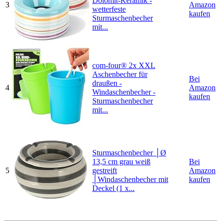
Dolomit-Keramik -
3
Amazon
wetterfeste
kaufen
Sturmaschenbecher
mit...
com-four® 2x XXL
Aschenbecher für
Bei
draußen -
4
Amazon
Windaschenbecher -
kaufen
Sturmaschenbecher
mit...
Sturmaschenbecher │Ø
13,5 cm grau weiß
Bei
5
gestreift
Amazon
│Windaschenbecher mit
kaufen
Deckel (1 x...