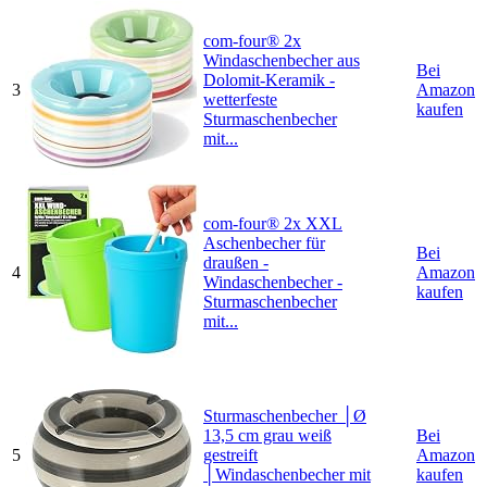
com-four® 2x
Windaschenbecher aus
Bei
Dolomit-Keramik -
3
Amazon
wetterfeste
kaufen
Sturmaschenbecher
mit...
com-four® 2x XXL
Aschenbecher für
Bei
draußen -
4
Amazon
Windaschenbecher -
kaufen
Sturmaschenbecher
mit...
Sturmaschenbecher │Ø
13,5 cm grau weiß
Bei
5
gestreift
Amazon
│Windaschenbecher mit
kaufen