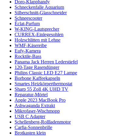
Doro-Klapphandy
Schneckenfalle Aquarium
Silberschnitt-Glasschneider
Schneescooter
Éclat-Parfum
W-KING-Lautsprecher
CURREX-Einlegesohlen
Holzschlitten mit Lehne
WMF-Käsereibe
Eufy-Kamera
Rocktile-Bass
Panama Jack Herren Lederstiefel
120-Tage Rasendünger
Philips Classic LED E27 Lampe
Borbone Kaffeekapseln
Smartes Heizkörperthermostat
Sharp 55 Zoll 4K UHD TV
Reparatur-Mörtel
Apple 2023 MacBook Pro
Ashwaganda Extrakt
Mikrofaser-Wischmopp
USB C Adapter
Schellenberg-Rollladenmotor
Carfia-Sonnenbrille
Brotkasten klein