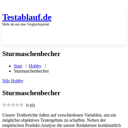
Zum
Inhalt
springen
Testablauf.de
Mehr als nur eine Vergleichsportal
Sturmaschenbecher
Start
/
Hobby
/
Sturmaschenbecher
Nils
Hobby
Sturmaschenbecher
0
(
0
)
Unsere Testberichte fußen auf verschiedenen Variablen, um ein
möglichst objektives Testergebnis zu schaffen. Neben der
empirischen Produkt-Analyse die unsere Redakteure kontinuirlich