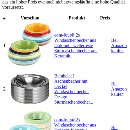
das ein hoher Preis eventuell nicht zwangsläufig eine hohe Qualität
voraussetzt.
#
Vorschau
Produkt
Preis
com-four® 2x
Windaschenbecher aus
Bei
1
Dolomit - wetterfeste
Amazon
Sturmaschenbecher aus
kaufen
Keramik...
Bambelaa!
Aschenbecher mit
Bei
Deckel
2
Amazon
Windaschenbecher
kaufen
Design
Sturmaschenbecher...
com-four® 2x
Windaschenbecher aus
Bei