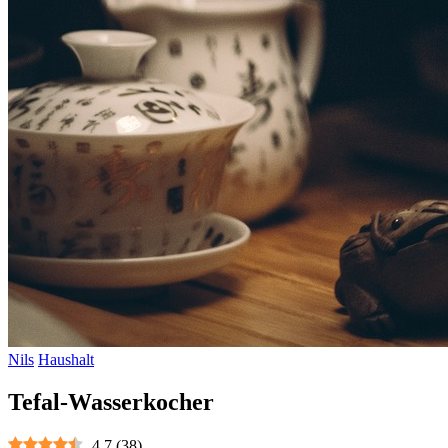
Nils
Haushalt
Tefal-Wasserkocher
4.7
(
38
)