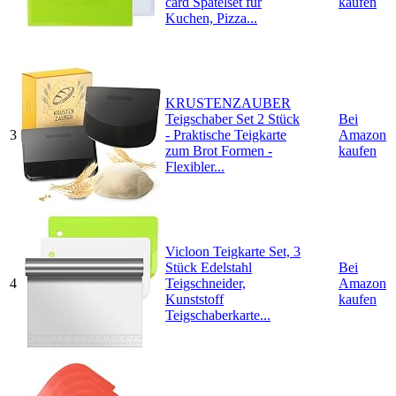
card Spatelset für
kaufen
Kuchen, Pizza...
KRUSTENZAUBER
Teigschaber Set 2 Stück
Bei
3
- Praktische Teigkarte
Amazon
zum Brot Formen -
kaufen
Flexibler...
Vicloon Teigkarte Set, 3
Stück Edelstahl
Bei
4
Teigschneider,
Amazon
Kunststoff
kaufen
Teigschaberkarte...