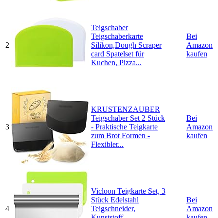
Teigschaber
Teigschaberkarte
Bei
2
Silikon,Dough Scraper
Amazon
card Spatelset für
kaufen
Kuchen, Pizza...
KRUSTENZAUBER
Teigschaber Set 2 Stück
Bei
3
- Praktische Teigkarte
Amazon
zum Brot Formen -
kaufen
Flexibler...
Vicloon Teigkarte Set, 3
Stück Edelstahl
Bei
4
Teigschneider,
Amazon
Kunststoff
kaufen