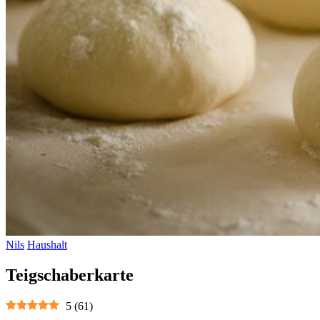
Nils
Haushalt
Teigschaberkarte
5
(
61
)