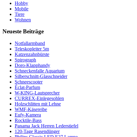
Hobby
Mobile
Tiere
Wohnen
Neueste Beiträge
Notfallarmband
Teleskopleiter 5m
Katzenzahnbürste
Spirograph
Doro-Klapphandy
Schneckenfalle Aquarium
Silberschnitt-Glasschneider
Schneescooter
Éclat-Parfum
W-KING-Lautsprecher
CURREX-Einlegesohlen
Holzschlitten mit Lehne
WMF-Käsereibe
Eufy-Kamera
Rocktile-Bass
Panama Jack Herren Lederstiefel
120-Tage Rasendünger
Philips Classic LED E27 Lampe