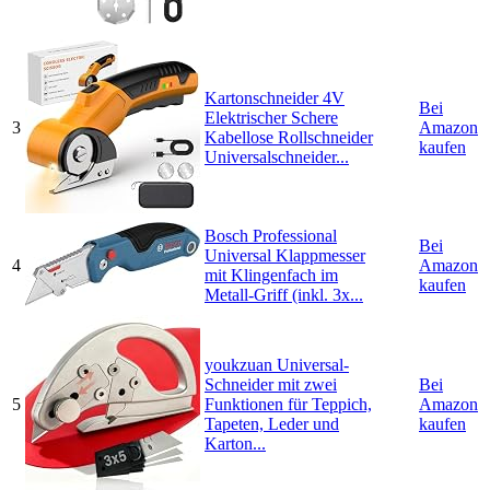
Kartonschneider 4V
Bei
Elektrischer Schere
3
Amazon
Kabellose Rollschneider
kaufen
Universalschneider...
Bosch Professional
Bei
Universal Klappmesser
4
Amazon
mit Klingenfach im
kaufen
Metall-Griff (inkl. 3x...
youkzuan Universal-
Schneider mit zwei
Bei
5
Funktionen für Teppich,
Amazon
Tapeten, Leder und
kaufen
Karton...