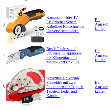
Kartonschneider 4V
Bei
Elektrischer Schere
3
Amazon
Kabellose Rollschneider
kaufen
Universalschneider...
Bosch Professional
Bei
Universal Klappmesser
4
Amazon
mit Klingenfach im
kaufen
Metall-Griff (inkl. 3x...
youkzuan Universal-
Schneider mit zwei
Bei
5
Funktionen für Teppich,
Amazon
Tapeten, Leder und
kaufen
Karton...