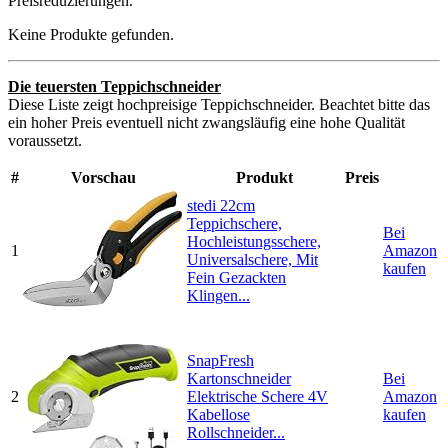
Preisreduzierungen.
Keine Produkte gefunden.
Die teuersten Teppichschneider
Diese Liste zeigt hochpreisige Teppichschneider. Beachtet bitte das
ein hoher Preis eventuell nicht zwangsläufig eine hohe Qualität
voraussetzt.
#
Vorschau
Produkt
Preis
stedi 22cm
Teppichschere,
Bei
Hochleistungsschere,
1
Amazon
Universalschere, Mit
kaufen
Fein Gezackten
Klingen...
SnapFresh
Kartonschneider
Bei
2
Elektrische Schere 4V
Amazon
Kabellose
kaufen
Rollschneider...