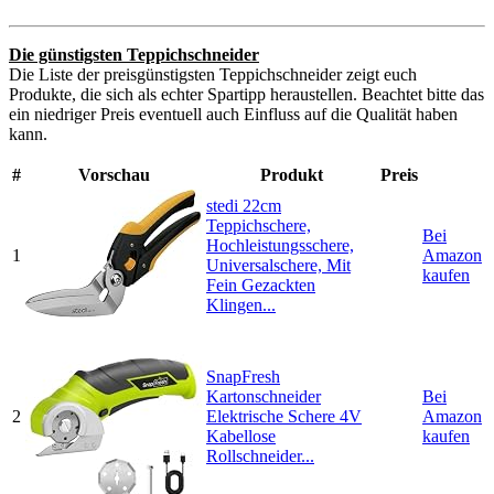
Die günstigsten Teppichschneider
Die Liste der preisgünstigsten Teppichschneider zeigt euch
Produkte, die sich als echter Spartipp heraustellen. Beachtet bitte das
ein niedriger Preis eventuell auch Einfluss auf die Qualität haben
kann.
#
Vorschau
Produkt
Preis
stedi 22cm
Teppichschere,
Bei
Hochleistungsschere,
1
Amazon
Universalschere, Mit
kaufen
Fein Gezackten
Klingen...
SnapFresh
Kartonschneider
Bei
2
Elektrische Schere 4V
Amazon
Kabellose
kaufen
Rollschneider...