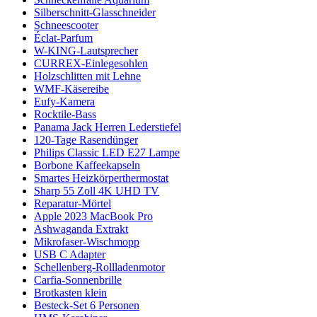
Silberschnitt-Glasschneider
Schneescooter
Éclat-Parfum
W-KING-Lautsprecher
CURREX-Einlegesohlen
Holzschlitten mit Lehne
WMF-Käsereibe
Eufy-Kamera
Rocktile-Bass
Panama Jack Herren Lederstiefel
120-Tage Rasendünger
Philips Classic LED E27 Lampe
Borbone Kaffeekapseln
Smartes Heizkörperthermostat
Sharp 55 Zoll 4K UHD TV
Reparatur-Mörtel
Apple 2023 MacBook Pro
Ashwaganda Extrakt
Mikrofaser-Wischmopp
USB C Adapter
Schellenberg-Rollladenmotor
Carfia-Sonnenbrille
Brotkasten klein
Besteck-Set 6 Personen