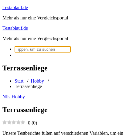
Zum
Testablauf.de
Inhalt
Mehr als nur eine Vergleichsportal
springen
Testablauf.de
Mehr als nur eine Vergleichsportal
Suchen
nach:
Terrassenliege
Start
/
Hobby
/
Terrassenliege
Nils
Hobby
Terrassenliege
0
(
0
)
Unsere Testberichte fußen auf verschiedenen Variablen, um ein