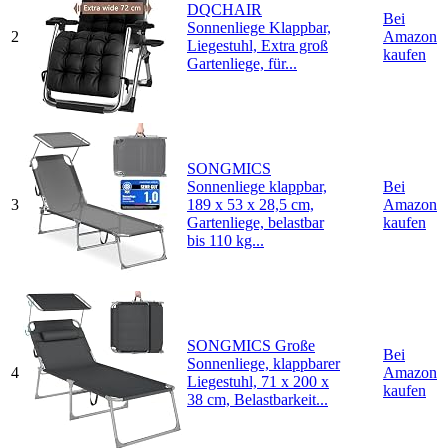
DQCHAIR
Bei
Sonnenliege Klappbar,
2
Amazon
Liegestuhl, Extra groß
kaufen
Gartenliege, für...
SONGMICS
Sonnenliege klappbar,
Bei
3
189 x 53 x 28,5 cm,
Amazon
Gartenliege, belastbar
kaufen
bis 110 kg...
SONGMICS Große
Bei
Sonnenliege, klappbarer
4
Amazon
Liegestuhl, 71 x 200 x
kaufen
38 cm, Belastbarkeit...