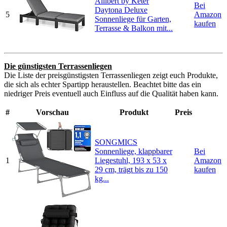
Allibert by Keter
Bei
Daytona Deluxe
5
Amazon
Sonnenliege für Garten,
kaufen
Terrasse & Balkon mit...
Die günstigsten Terrassenliegen
Die Liste der preisgünstigsten Terrassenliegen zeigt euch Produkte,
die sich als echter Spartipp heraustellen. Beachtet bitte das ein
niedriger Preis eventuell auch Einfluss auf die Qualität haben kann.
#
Vorschau
Produkt
Preis
SONGMICS
Sonnenliege, klappbarer
Bei
1
Liegestuhl, 193 x 53 x
Amazon
29 cm, trägt bis zu 150
kaufen
kg...