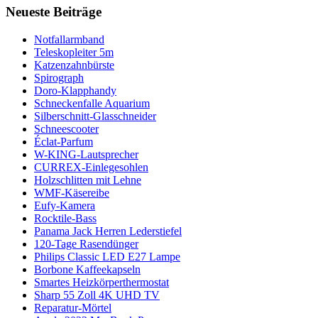
Neueste Beiträge
Notfallarmband
Teleskopleiter 5m
Katzenzahnbürste
Spirograph
Doro-Klapphandy
Schneckenfalle Aquarium
Silberschnitt-Glasschneider
Schneescooter
Éclat-Parfum
W-KING-Lautsprecher
CURREX-Einlegesohlen
Holzschlitten mit Lehne
WMF-Käsereibe
Eufy-Kamera
Rocktile-Bass
Panama Jack Herren Lederstiefel
120-Tage Rasendünger
Philips Classic LED E27 Lampe
Borbone Kaffeekapseln
Smartes Heizkörperthermostat
Sharp 55 Zoll 4K UHD TV
Reparatur-Mörtel