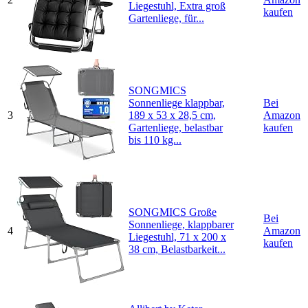
Liegestuhl, Extra groß
kaufen
Gartenliege, für...
SONGMICS
Sonnenliege klappbar,
Bei
3
189 x 53 x 28,5 cm,
Amazon
Gartenliege, belastbar
kaufen
bis 110 kg...
SONGMICS Große
Bei
Sonnenliege, klappbarer
4
Amazon
Liegestuhl, 71 x 200 x
kaufen
38 cm, Belastbarkeit...