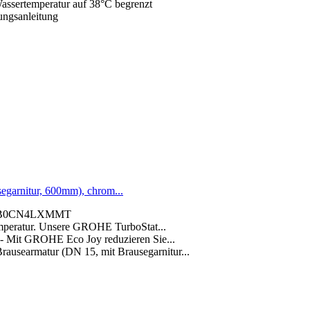
assertemperatur auf 38°C begrenzt
ungsanleitung
egarnitur, 600mm), chrom...
ukt: B0CN4LXMMT
mperatur. Unsere GROHE TurboStat...
 - Mit GROHE Eco Joy reduzieren Sie...
rausearmatur (DN 15, mit Brausegarnitur...