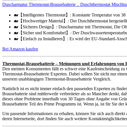
Duscharmatur Thermostat-Brausebatterie，Duschthermostat Mischbatt
🐋【Intelligentes Thermostat】: Konstante Temperatur von 38 °
🐋【Hochwertiger Material】: Der Duschthermostat hergestellt
🐋【Sicheres Design】: Duscharmatur mit Thermostat, Die Ober
🐋【Sicher und Komfortabel】: Der Duschwassertemperaturbere
🐋【Einfach zu Installieren】: Es wird der EU-Standard-Anschl
Bei Amazon kaufen
Thermostat-Brausebatterie – Meinungen und Erfahrungen von 
Den meisten Konsumenten fällt es schwer eine Kaufentscheidung zu t
Thermostat-Brausebatterie Experten. Dabei sollten Sie nicht nur eine
unserem unabhängigen Thermostat-Brausebatterie Vergleich.
Natürlich ist es nicht immer einfach den passenden Experten zu find
Brausebatterie sind mittlerweile verbreiteter als so Mancher denkt, d
dieses ohne Probleme innerhalb von 30 Tagen ohne Angabe von Gründe
Brausebatterie Teil des Prime Programms ist. Wenn ja, ist für Sie de
Um passende Informationen zu erhalten, können Sie sich auch direkt
deren Internetseite, dort finden Sie auch weitere Kontaktmöglichkei