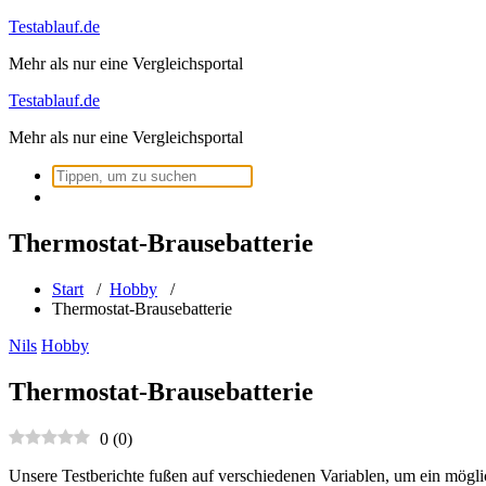
Zum
Testablauf.de
Inhalt
Mehr als nur eine Vergleichsportal
springen
Testablauf.de
Mehr als nur eine Vergleichsportal
Suchen
nach:
Thermostat-Brausebatterie
Start
/
Hobby
/
Thermostat-Brausebatterie
Nils
Hobby
Thermostat-Brausebatterie
0
(
0
)
Unsere Testberichte fußen auf verschiedenen Variablen, um ein mögli