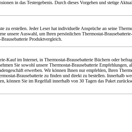
nsionen in das Testergebenis. Durch dieses Vorgehen und stetige Aktu
ste zu erstellen. Jeder Leser hat individuelle Ansprüche an seine Therm
rne unsere Auswahl, um Ihren persönlichen Thermostat-Brausebatterie-
-Brausebatterie Produktvergleich.
ie-Kauf im Internet, in Thermostat-Brausebatterie Büchern oder befra
r nehmen Sie sowohl unsere Thermostat-Brausebatterie Empfehlungen, al
dengeschäft erwerben. Wir können Ihnen nur empfehlen, Ihren Thermosta
stat-Brausebatterie zu finden und direkt zu bestellen. Innerhalb weni
en, können Sie im Regelfall innerhalb von 30 Tagen das Paket zurücks