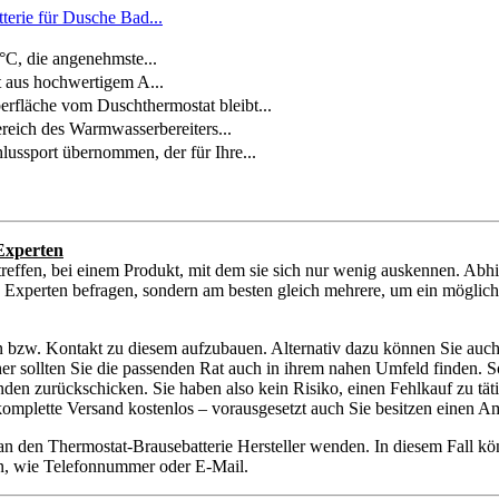
erie für Dusche Bad...
C, die angenehmste...
 aus hochwertigem A...
fläche vom Duschthermostat bleibt...
ich des Warmwasserbereiters...
ussport übernommen, der für Ihre...
Experten
reffen, bei einem Produkt, mit dem sie sich nur wenig auskennen. Abh
n Experten befragen, sondern am besten gleich mehrere, um ein möglichst
en bzw. Kontakt zu diesem aufzubauen. Alternativ dazu können Sie auch
aher sollten Sie die passenden Rat auch in ihrem nahen Umfeld finden. 
n zurückschicken. Sie haben also kein Risiko, einen Fehlkauf zu täti
r komplette Versand kostenlos – vorausgesetzt auch Sie besitzen einen
 an den Thermostat-Brausebatterie Hersteller wenden. In diesem Fall 
ten, wie Telefonnummer oder E-Mail.