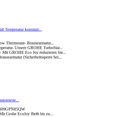
t Temperatur konstant...
ow Thermostat- Brausearmatur...
mperatur. Unsere GROHE TurboStat...
 - Mit GROHE Eco Joy reduzieren Sie...
ausearmatur (Sicherheitssperre bei...
egrierte...
kt: B09GPN85QW
it Grohe EcoJoy fließt bis zu...