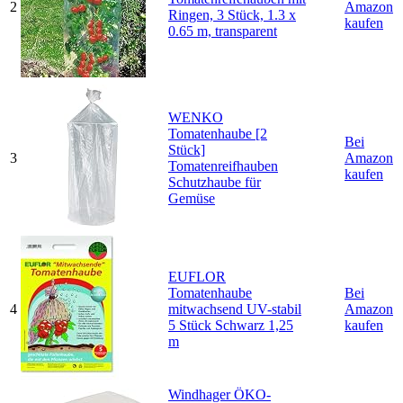
2
Amazon
Ringen, 3 Stück, 1.3 x
kaufen
0.65 m, transparent
WENKO
Tomatenhaube [2
Bei
Stück]
3
Amazon
Tomatenreifhauben
kaufen
Schutzhaube für
Gemüse
EUFLOR
Tomatenhaube
Bei
4
mitwachsend UV-stabil
Amazon
5 Stück Schwarz 1,25
kaufen
m
Windhager ÖKO-