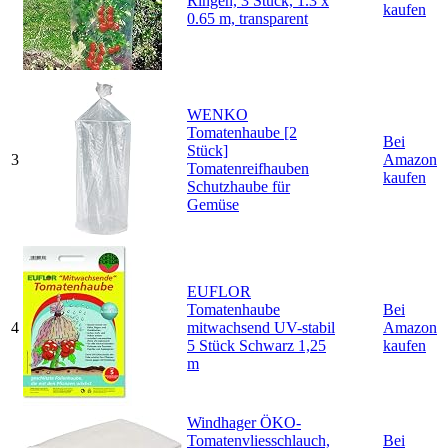
Ringen, 3 Stück, 1.3 x
kaufen
0.65 m, transparent
WENKO
Tomatenhaube [2
Bei
Stück]
3
Amazon
Tomatenreifhauben
kaufen
Schutzhaube für
Gemüse
EUFLOR
Tomatenhaube
Bei
4
mitwachsend UV-stabil
Amazon
5 Stück Schwarz 1,25
kaufen
m
Windhager ÖKO-
Tomatenvliesschlauch,
Bei