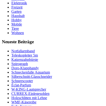
Elektronik
Freizeit
Garten
Haushalt
Hobby
Mobile
Tiere
Wohnen
Neueste Beiträge
Notfallarmband
Teleskopleiter 5m
Katzenzahnbürste
Spirograph
Doro-Klapphandy
Schneckenfalle Aquarium
Silberschnitt-Glasschneider
Schneescooter
Éclat-Parfum
W-KING-Lautsprecher
CURREX-Einlegesohlen
Holzschlitten mit Lehne
WMF-Käsereibe