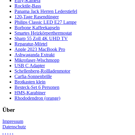
Eufy-Kamera
Rocktile-Bass
Panama Jack Herren Lederstiefel
120-Tage Rasendünger
Philips Classic LED E27 Lampe
Borbone Kaffeekapseln
Smartes Heizkörperthermostat
Sharp 55 Zoll 4K UHD TV
Reparatur-Mörtel
Apple 2023 MacBook Pro
Ashwaganda Extrakt
Mikrofaser-Wischmopp
USB C Adapter
Schellenberg-Rollladenmotor
Carfia-Sonnenbrille
Brotkasten klein
Besteck-Set 6 Personen
HMS-Karabiner
Rhododendron (orange)
Über
Impressum
Datenschutz
.
.
.
.
.