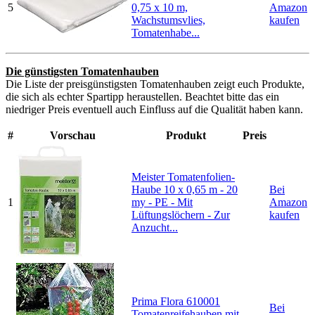
5
0,75 x 10 m,
Amazon
Wachstumsvlies,
kaufen
Tomatenhabe...
Die günstigsten Tomatenhauben
Die Liste der preisgünstigsten Tomatenhauben zeigt euch Produkte,
die sich als echter Spartipp heraustellen. Beachtet bitte das ein
niedriger Preis eventuell auch Einfluss auf die Qualität haben kann.
#
Vorschau
Produkt
Preis
Meister Tomatenfolien-
Haube 10 x 0,65 m - 20
Bei
1
my - PE - Mit
Amazon
Lüftungslöchern - Zur
kaufen
Anzucht...
Prima Flora 610001
Bei
Tomatenreifehauben mit