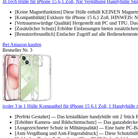
JETech Hülle für iPhone 15 6,1 Zoll, Nie Vergilbung Handyhülle Stoßf
[Keine Magnetfunktion] Diese Hülle enthält KEINEN Magnetr
[Kompatibilität] Exklusiv für iPhone 15 6,1 Zoll. HINWEIS: Nic
[Vertrauenswürdige Qualität] Hergestellt mit PC und TPU. Das
[Zusätzlicher Schutz] Erhöhte Einfassungen bieten zusätzliche
[Benutzerfreundlich] Einfacher Zugriff auf alle Bedienelement
Bei Amazon kaufen
Bestseller Nr. 3
ivoler 3 in 1 Hülle Kompatibel für iPhone 15 6.1 Zoll, 1 Handyhülle m
[Perfekt Gestaltet] --- Das kristallklare handyhülle mit 2 Stück 
[Erhöhter Kamera- und Bildschirmschutz] --- Das ganzabdecken
[Ausgezeichneter Schutz in Militärqualität] --- Eine harte PC-
[Anti-Vergilbung und Anti-Fingerabdruck] --- Diese Schutzhüll