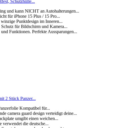
est, Schutzhülle...
ing und kann NICHT an Autohalterungen...
ht für iPhone 15 Plus / 15 Pro...
 winzige Punktdesign im Inneren...
n Schutz für Bildschirm und Kamera...
e und Funktionen. Perfekte Aussparungen...
it 2 Stück Panzer...
Panzerfolie Kompatibel für...
de camera guard design verteidigt deine...
Backplate umgibt einen weichen...
e verwendet die deutsche...