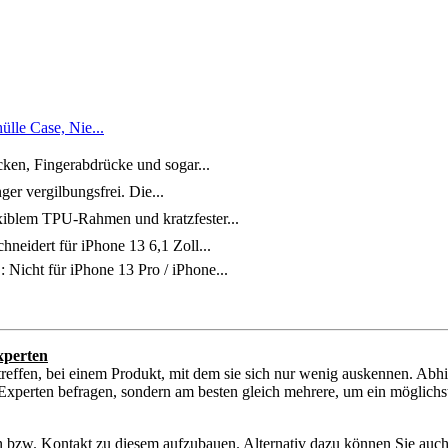
lle Case, Nie...
cken, Fingerabdrücke und sogar...
ger vergilbungsfrei. Die...
exiblem TPU-Rahmen und kratzfester...
neidert für iPhone 13 6,1 Zoll...
Nicht für iPhone 13 Pro / iPhone...
xperten
reffen, bei einem Produkt, mit dem sie sich nur wenig auskennen. Abh
Experten befragen, sondern am besten gleich mehrere, um ein möglichst 
en bzw. Kontakt zu diesem aufzubauen. Alternativ dazu können Sie auch