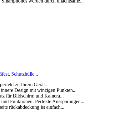
n Smartphones werden durch unachtsame...
est, Schutzhülle...
perfekt zu Ihrem Gerät...
 innere Design mit winzigen Punkten...
utz für Bildschirm und Kamera...
e und Funktionen. Perfekte Aussparungen...
eite rückabdeckung ist einfach...