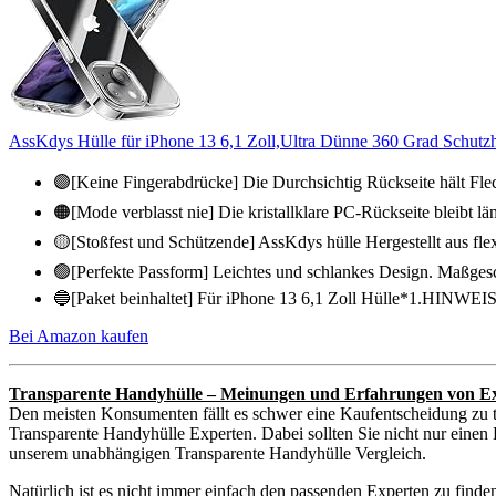
AssKdys Hülle für iPhone 13 6,1 Zoll,Ultra Dünne 360 Grad Schutzhü
🟣[Keine Fingerabdrücke] Die Durchsichtig Rückseite hält Fle
🟠[Mode verblasst nie] Die kristallklare PC-Rückseite bleibt län
🟡[Stoßfest und Schützende] AssKdys hülle Hergestellt aus fl
🟢[Perfekte Passform] Leichtes und schlankes Design. Maßgesch
🔵[Paket beinhaltet] Für iPhone 13 6,1 Zoll Hülle*1.HINWEIS: 
Bei Amazon kaufen
Transparente Handyhülle – Meinungen und Erfahrungen von E
Den meisten Konsumenten fällt es schwer eine Kaufentscheidung zu t
Transparente Handyhülle Experten. Dabei sollten Sie nicht nur einen 
unserem unabhängigen Transparente Handyhülle Vergleich.
Natürlich ist es nicht immer einfach den passenden Experten zu find