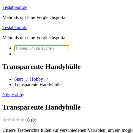
Zum
Testablauf.de
Inhalt
Mehr als nur eine Vergleichsportal
springen
Testablauf.de
Mehr als nur eine Vergleichsportal
Suchen
nach:
Transparente Handyhülle
Start
/
Hobby
/
Transparente Handyhülle
Nils
Hobby
Transparente Handyhülle
0
(
0
)
Unsere Testberichte fußen auf verschiedenen Variablen, um ein mögli