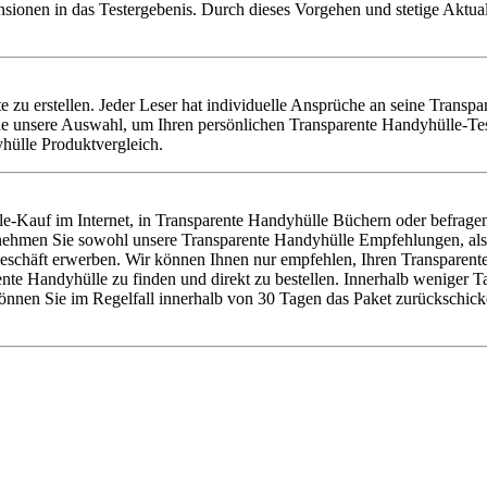
nsionen in das Testergebenis. Durch dieses Vorgehen und stetige Aktu
te zu erstellen. Jeder Leser hat individuelle Ansprüche an seine Transp
e unsere Auswahl, um Ihren persönlichen Transparente Handyhülle-Test
hülle Produktvergleich.
e-Kauf im Internet, in Transparente Handyhülle Büchern oder befrage
er nehmen Sie sowohl unsere Transparente Handyhülle Empfehlungen, al
schäft erwerben. Wir können Ihnen nur empfehlen, Ihren Transparente 
 Handyhülle zu finden und direkt zu bestellen. Innerhalb weniger Tage
nnen Sie im Regelfall innerhalb von 30 Tagen das Paket zurückschicke