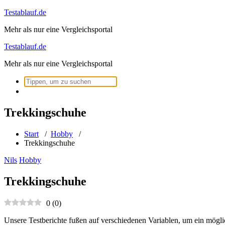
Zum
Testablauf.de
Inhalt
Mehr als nur eine Vergleichsportal
springen
Testablauf.de
Mehr als nur eine Vergleichsportal
Suchen
nach:
Trekkingschuhe
Start
/
Hobby
/
Trekkingschuhe
Nils
Hobby
Trekkingschuhe
0
(
0
)
Unsere Testberichte fußen auf verschiedenen Variablen, um ein mögli