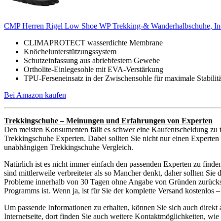
CMP Herren Rigel Low Shoe WP Trekking-& Wanderhalbschuhe, In
CLIMAPROTECT wasserdichte Membrane
Knöchelunterstützungssystem
Schutzeinfassung aus abriebfestem Gewebe
Ortholite-Einlegesohle mit EVA-Verstärkung
TPU-Ferseneinsatz in der Zwischensohle für maximale Stabilitä
Bei Amazon kaufen
Trekkingschuhe – Meinungen und Erfahrungen von Experten
Den meisten Konsumenten fällt es schwer eine Kaufentscheidung zu t
Trekkingschuhe Experten. Dabei sollten Sie nicht nur einen Experten 
unabhängigen Trekkingschuhe Vergleich.
Natürlich ist es nicht immer einfach den passenden Experten zu find
sind mittlerweile verbreiteter als so Mancher denkt, daher sollten S
Probleme innerhalb von 30 Tagen ohne Angabe von Gründen zurückschi
Programms ist. Wenn ja, ist für Sie der komplette Versand kostenlos
Um passende Informationen zu erhalten, können Sie sich auch direkt
Internetseite, dort finden Sie auch weitere Kontaktmöglichkeiten, w