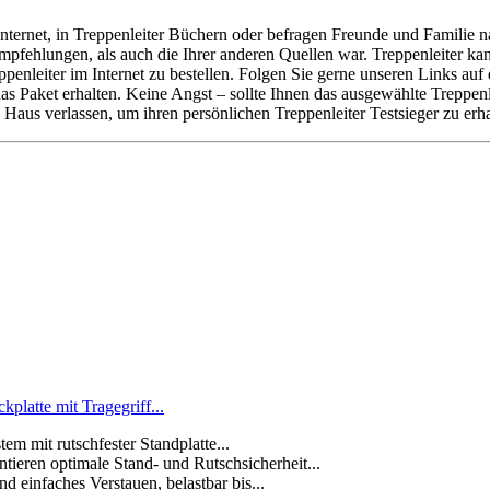
ternet, in Treppenleiter Büchern oder befragen Freunde und Familie na
mpfehlungen, als auch die Ihrer anderen Quellen war. Treppenleiter k
enleiter im Internet zu bestellen. Folgen Sie gerne unseren Links au
 das Paket erhalten. Keine Angst – sollte Ihnen das ausgewählte Treppe
aus verlassen, um ihren persönlichen Treppenleiter Testsieger zu erha
platte mit Tragegriff...
t rutschfester Standplatte...
ren optimale Stand- und Rutschsicherheit...
einfaches Verstauen, belastbar bis...