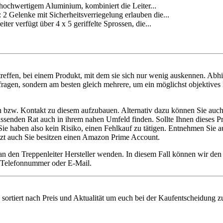
ertigem Aluminium, kombiniert die Leiter...
 mit Sicherheitsverriegelung erlauben die...
ügt über 4 x 5 geriffelte Sprossen, die...
reffen, bei einem Produkt, mit dem sie sich nur wenig auskennen. Abh
efragen, sondern am besten gleich mehrere, um ein möglichst objektives 
n bzw. Kontakt zu diesem aufzubauen. Alternativ dazu können Sie auch 
e passenden Rat auch in ihrem nahen Umfeld finden. Sollte Ihnen dieses
 haben also kein Risiko, einen Fehlkauf zu tätigen. Entnehmen Sie aus
setzt auch Sie besitzen einen Amazon Prime Account.
 an den Treppenleiter Hersteller wenden. In diesem Fall können wir de
ie Telefonnummer oder E-Mail.
e sortiert nach Preis und Aktualität um euch bei der Kaufentscheidung zu