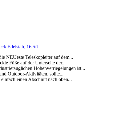
k Edelstah, 16,5ft...
 die NEUeste Teleskopleiter auf dem...
kte Füße auf der Unterseite der...
strietauglichen Höhenverriegelungen ist...
und Outdoor-Aktivitäten, sollte...
 einfach einen Abschnitt nach oben...