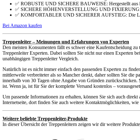
✅ ROBUSTE UND SICHERE BAUWEISE: Hergestellt aus hochw
✅ SICHERE HÖHENVERSTELLUNG UND FIXIERUNG: 2 Gelenke
✅ KOMFORTABLER UND SICHERER AUFSTIEG: Die Leiter verf
Bei Amazon kaufen
Treppenleiter – Meinungen und Erfahrungen von Experten
Den meisten Konsumenten fällt es schwer eine Kaufentscheidung zu t
Treppenleiter Experten. Dabei sollten Sie nicht nur einen Experten b
unabhängigen Treppenleiter Vergleich.
Natürlich ist es nicht immer einfach den passenden Experten zu finde
mittlerweile verbreiteter als so Mancher denkt, daher sollten Sie di
innerhalb von 30 Tagen ohne Angabe von Gründen zurückschicken. Sie
ist. Wenn ja, ist für Sie der komplette Versand kostenlos – vorausge
Um passende Informationen zu erhalten, können Sie sich auch direkt
Internetseite, dort finden Sie auch weitere Kontaktmöglichkeiten, w
Weitere beliebte Treppenleiter-Produkte
In dieser Übersicht der Treppenleitern zeigen wir dir weitere Produkt