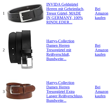
INVIDA Geldgürtel
Herren mit Geheimfach,
Bei
1
Tresor Gürtel, MADE
Amazon
IN GERMANY, 100%
kaufen
RINDLEDER...
Harrys-Collection
Damen Herren
Bei
2
Tresorgürtel mit
Amazon
Reißverschluß,
kaufen
Bundweite...
Harrys-Collection
Damen Herren
Bei
3
Tresorgürtel Extra
Amazon
Langer Reißverschluss,
kaufen
Bundweite...