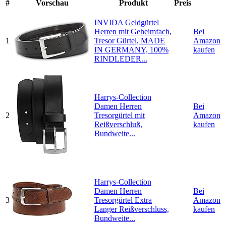
#
Vorschau
Produkt
Preis
INVIDA Geldgürtel
Herren mit Geheimfach,
Bei
1
Tresor Gürtel, MADE
Amazon
IN GERMANY, 100%
kaufen
RINDLEDER...
Harrys-Collection
Damen Herren
Bei
2
Tresorgürtel mit
Amazon
Reißverschluß,
kaufen
Bundweite...
Harrys-Collection
Damen Herren
Bei
3
Tresorgürtel Extra
Amazon
Langer Reißverschluss,
kaufen
Bundweite...