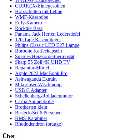
W-KING-Lautsprecher
CURREX-Einlegesohlen
Holzschlitten mit Lehne
WMF-Käsereibe
Eufy-Kamera
Rocktile-Bass
Panama Jack Herren Lederstiefel
120-Tage Rasendünger
Philips Classic LED E27 Lampe
Borbone Kaffeekapseln
Smartes Heizkörperthermostat
Sharp 55 Zoll 4K UHD TV
Reparatur-Mörtel
Apple 2023 MacBook Pro
Ashwaganda Extrakt
Mikrofaser-Wischmopp
USB C Adapter
Schellenberg-Rollladenmotor
Carfia-Sonnenbrille
Brotkasten klein
Besteck-Set 6 Personen
HMS-Karabiner
Rhododendron (orange)
Über