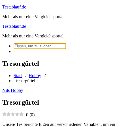
Zum
Testablauf.de
Inhalt
Mehr als nur eine Vergleichsportal
springen
Testablauf.de
Mehr als nur eine Vergleichsportal
Suchen
nach:
Tresorgürtel
Start
/
Hobby
/
Tresorgürtel
Nils
Hobby
Tresorgürtel
0
(
0
)
Unsere Testberichte fußen auf verschiedenen Variablen, um ein