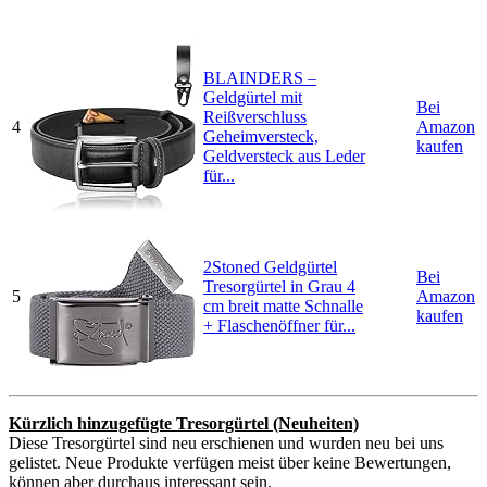
BLAINDERS –
Geldgürtel mit
Bei
Reißverschluss
4
Amazon
Geheimversteck,
kaufen
Geldversteck aus Leder
für...
2Stoned Geldgürtel
Bei
Tresorgürtel in Grau 4
5
Amazon
cm breit matte Schnalle
kaufen
+ Flaschenöffner für...
Kürzlich hinzugefügte Tresorgürtel (Neuheiten)
Diese Tresorgürtel sind neu erschienen und wurden neu bei uns
gelistet. Neue Produkte verfügen meist über keine Bewertungen,
können aber durchaus interessant sein.