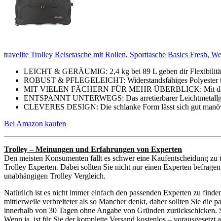
travelite Trolley Reisetasche mit Rollen, Sporttasche Basics Fresh, W
LEICHT & GERÄUMIG: 2,4 kg bei 89 L geben dir Flexibilität 
ROBUST & PFLEGELEICHT: Widerstandsfähiges Polyester triff
MIT VIELEN FÄCHERN FÜR MEHR ÜBERBLICK: Mit dem weit
ENTSPANNT UNTERWEGS: Das arretierbarer Leichtmetallgestä
CLEVERES DESIGN: Die schlanke Form lässt sich gut manövrie
Bei Amazon kaufen
Trolley – Meinungen und Erfahrungen von Experten
Den meisten Konsumenten fällt es schwer eine Kaufentscheidung zu t
Trolley Experten. Dabei sollten Sie nicht nur einen Experten befrage
unabhängigen Trolley Vergleich.
Natürlich ist es nicht immer einfach den passenden Experten zu finde
mittlerweile verbreiteter als so Mancher denkt, daher sollten Sie di
innerhalb von 30 Tagen ohne Angabe von Gründen zurückschicken. Sie 
Wenn ja, ist für Sie der komplette Versand kostenlos – vorausgesetz