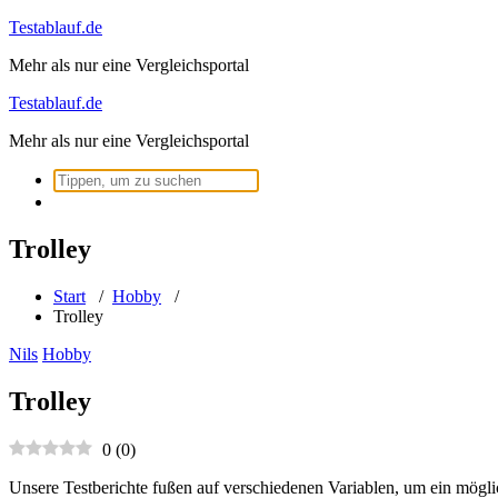
Zum
Testablauf.de
Inhalt
Mehr als nur eine Vergleichsportal
springen
Testablauf.de
Mehr als nur eine Vergleichsportal
Suchen
nach:
Trolley
Start
/
Hobby
/
Trolley
Nils
Hobby
Trolley
0
(
0
)
Unsere Testberichte fußen auf verschiedenen Variablen, um ein mögli