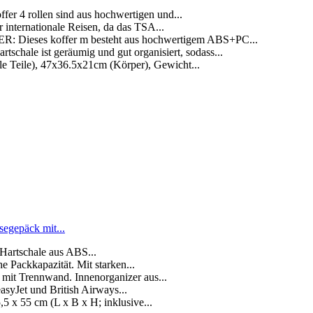
4 rollen sind aus hochwertigen und...
internationale Reisen, da das TSA...
es koffer m besteht aus hochwertigem ABS+PC...
e ist geräumig und gut organisiert, sodass...
eile), 47x36.5x21cm (Körper), Gewicht...
egepäck mit...
 Hartschale aus ABS...
e Packkapazität. Mit starken...
 mit Trennwand. Innenorganizer aus...
asyJet und British Airways...
5 x 55 cm (L x B x H; inklusive...