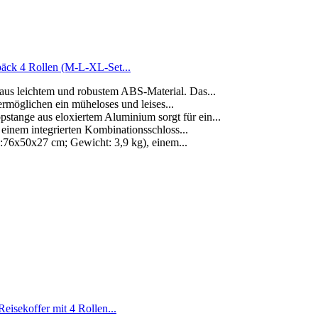
äck 4 Rollen (M-L-XL-Set...
leichtem und robustem ABS-Material. Das...
öglichen ein müheloses und leises...
ge aus eloxiertem Aluminium sorgt für ein...
 integrierten Kombinationsschloss...
76x50x27 cm; Gewicht: 3,9 kg), einem...
isekoffer mit 4 Rollen...