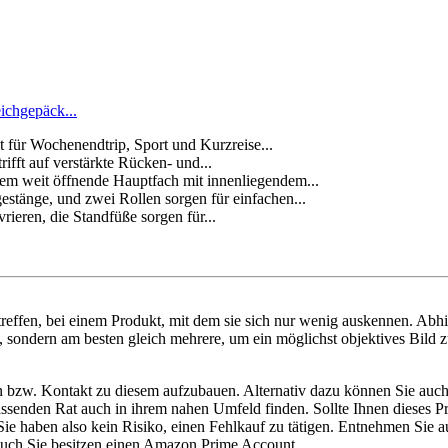
eichgepäck...
für Wochenendtrip, Sport und Kurzreise...
t auf verstärkte Rücken- und...
 öffnende Hauptfach mit innenliegendem...
nge, und zwei Rollen sorgen für einfachen...
ren, die Standfüße sorgen für...
reffen, bei einem Produkt, mit dem sie sich nur wenig auskennen. Abh
n, sondern am besten gleich mehrere, um ein möglichst objektives Bild z
n bzw. Kontakt zu diesem aufzubauen. Alternativ dazu können Sie auch 
e passenden Rat auch in ihrem nahen Umfeld finden. Sollte Ihnen dieses
haben also kein Risiko, einen Fehlkauf zu tätigen. Entnehmen Sie aus 
t auch Sie besitzen einen Amazon Prime Account.