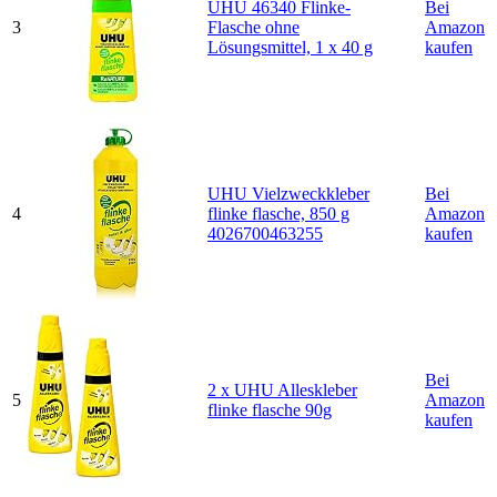
UHU 46340 Flinke-
Bei
3
Flasche ohne
Amazon
Lösungsmittel, 1 x 40 g
kaufen
UHU Vielzweckkleber
Bei
4
flinke flasche, 850 g
Amazon
4026700463255
kaufen
Bei
2 x UHU Alleskleber
5
Amazon
flinke flasche 90g
kaufen