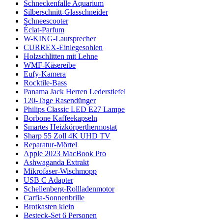
Schneckenfalle Aquarium
Silberschnitt-Glasschneider
Schneescooter
Éclat-Parfum
W-KING-Lautsprecher
CURREX-Einlegesohlen
Holzschlitten mit Lehne
WMF-Käsereibe
Eufy-Kamera
Rocktile-Bass
Panama Jack Herren Lederstiefel
120-Tage Rasendünger
Philips Classic LED E27 Lampe
Borbone Kaffeekapseln
Smartes Heizkörperthermostat
Sharp 55 Zoll 4K UHD TV
Reparatur-Mörtel
Apple 2023 MacBook Pro
Ashwaganda Extrakt
Mikrofaser-Wischmopp
USB C Adapter
Schellenberg-Rollladenmotor
Carfia-Sonnenbrille
Brotkasten klein
Besteck-Set 6 Personen