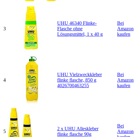
UHU 46340 Flinke-
Bei
3
Flasche ohne
Amazon
Lösungsmittel, 1 x 40 g
kaufen
UHU Vielzweckkleber
Bei
4
flinke flasche, 850 g
Amazon
4026700463255
kaufen
Bei
2 x UHU Alleskleber
5
Amazon
flinke flasche 90g
kaufen