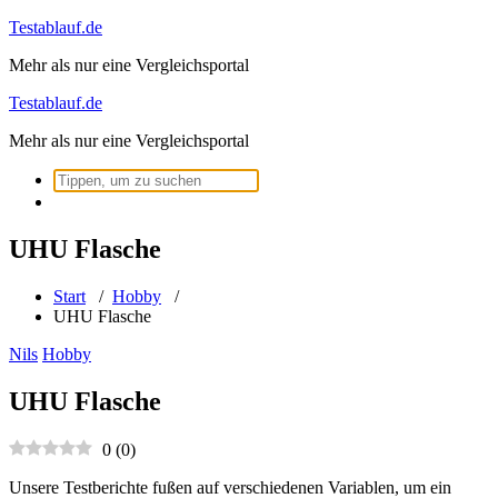
Zum
Testablauf.de
Inhalt
Mehr als nur eine Vergleichsportal
springen
Testablauf.de
Mehr als nur eine Vergleichsportal
Suchen
nach:
UHU Flasche
Start
/
Hobby
/
UHU Flasche
Nils
Hobby
UHU Flasche
0
(
0
)
Unsere Testberichte fußen auf verschiedenen Variablen, um ein