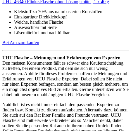
UHU 46340 Flinke-Flasche ohne Lösungsmittel, 1 x 40 g
Klebstoff zu 70% aus naturbasierten Rohstoffen
Einzigartiger Drehklebekopf
Weiche, handliche Flasche
Auswaschbar mit Seife
Lösemittelfrei und nachfüllbar
Bei Amazon kaufen
UHU Flasche – Meinungen und Erfahrungen von Experten
Den meisten Konsumenten fällt es schwer eine Kaufentscheidung
zu treffen, bei einem Produkt, mit dem sie sich nur wenig
auskennen. Abhilfe für dieses Problem schaffen die Meinungen und
Erfahrungen von UHU Flasche Experten. Dabei sollten Sie nicht
nur einen Experten befragen, sondern am besten gleich mehrere, um
ein möglichst objektives Bild zu erhalten. Gerne unterstützen wir Sie
dabei mit unserem unabhängigen UHU Flasche Vergleich.
Natürlich ist es nicht immer einfach den passenden Experten zu
finden bzw. Kontakt zu diesem aufzubauen. Alternativ dazu können
Sie auch auf den Rat Ihrer Familie und Freunde vertrauen. UHU
Flasche sind mittlerweile verbreiteter als so Mancher denkt, daher
sollten Sie die passenden Rat auch in ihrem nahen Umfeld finden.
Sollte Ihnen dieses Produkt dennoch nicht zusagen, so können Sie