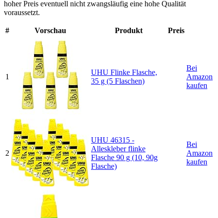
hoher Preis eventuell nicht zwangsläufig eine hohe Qualität
voraussetzt.
#
Vorschau
Produkt
Preis
Bei
UHU Flinke Flasche,
1
Amazon
35 g (5 Flaschen)
kaufen
UHU 46315 -
Bei
Alleskleber flinke
2
Amazon
Flasche 90 g (10, 90g
kaufen
Flasche)