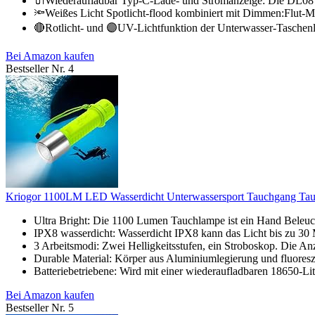
🔌Wiederaufladbar Typ-C-Lade- und Stromanzeige: Die DL08 Un
🔦Weißes Licht Spotlicht-flood kombiniert mit Dimmen:Flut-M
🔴Rotlicht- und 🟣UV-Lichtfunktion der Unterwasser-Tasche
Bei Amazon kaufen
Bestseller Nr. 4
Kriogor 1100LM LED Wasserdicht Unterwassersport Tauchgang Tauc
Ultra Bright: Die 1100 Lumen Tauchlampe ist ein Hand Beleuchtu
IPX8 wasserdicht: Wasserdicht IPX8 kann das Licht bis zu 30 M
3 Arbeitsmodi: Zwei Helligkeitsstufen, ein Stroboskop. Die Anz
Durable Material: Körper aus Aluminiumlegierung und fluoresz
Batteriebetriebene: Wird mit einer wiederaufladbaren 18650-Lit
Bei Amazon kaufen
Bestseller Nr. 5