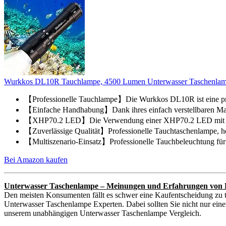
Wurkkos DL10R Tauchlampe, 4500 Lumen Unterwasser Taschenlampe
【Professionelle Tauchlampe】Die Wurkkos DL10R ist eine prof
【Einfache Handhabung】Dank ihres einfach verstellbaren Magne
【XHP70.2 LED】Die Verwendung einer XHP70.2 LED mit neut
【Zuverlässige Qualität】Professionelle Tauchtaschenlampe, herg
【Multiszenario-Einsatz】Professionelle Tauchbeleuchtung für 
Bei Amazon kaufen
Unterwasser Taschenlampe – Meinungen und Erfahrungen von 
Den meisten Konsumenten fällt es schwer eine Kaufentscheidung zu t
Unterwasser Taschenlampe Experten. Dabei sollten Sie nicht nur einen
unserem unabhängigen Unterwasser Taschenlampe Vergleich.