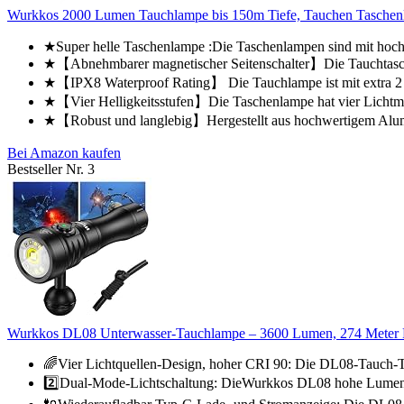
Wurkkos 2000 Lumen Tauchlampe bis 150m Tiefe, Tauchen Taschen
★Super helle Taschenlampe :Die Taschenlampen sind mit hoc
★【Abnehmbarer magnetischer Seitenschalter】Die Tauchtasche
★【IPX8 Waterproof Rating】 Die Tauchlampe ist mit extra 2 
★【Vier Helligkeitsstufen】Die Taschenlampe hat vier Lichtmo
★【Robust und langlebig】Hergestellt aus hochwertigem Alumin
Bei Amazon kaufen
Bestseller Nr. 3
Wurkkos DL08 Unterwasser-Tauchlampe – 3600 Lumen, 274 Meter Re
🌈Vier Lichtquellen-Design, hoher CRI 90: Die DL08-Tauch-Tas
2️⃣Dual-Mode-Lichtschaltung: DieWurkkos DL08 hohe Lumen 