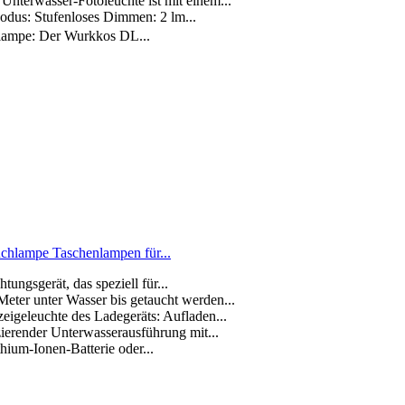
terwasser-Fotoleuchte ist mit einem...
odus: Stufenloses Dimmen: 2 lm...
nlampe: Der Wurkkos DL...
hlampe Taschenlampen für...
ngsgerät, das speziell für...
eter unter Wasser bis getaucht werden...
eigeleuchte des Ladegeräts: Aufladen...
ierender Unterwasserausführung mit...
hium-Ionen-Batterie oder...