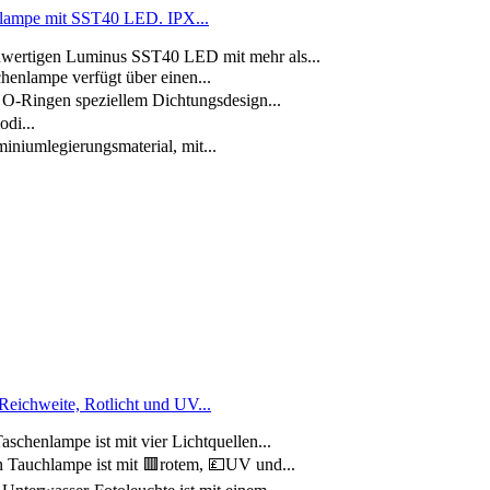
lampe mit SST40 LED. IPX...
hwertigen Luminus SST40 LED mit mehr als...
nlampe verfügt über einen...
O-Ringen speziellem Dichtungsdesign...
di...
iumlegierungsmaterial, mit...
ichweite, Rotlicht und UV...
chenlampe ist mit vier Lichtquellen...
Tauchlampe ist mit 🟥rotem, 💷UV und...