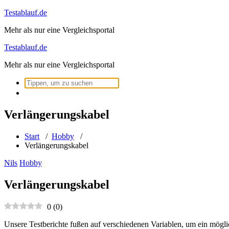
Zum
Testablauf.de
Inhalt
Mehr als nur eine Vergleichsportal
springen
Testablauf.de
Mehr als nur eine Vergleichsportal
Suchen
nach:
Verlängerungskabel
Start
/
Hobby
/
Verlängerungskabel
Nils
Hobby
Verlängerungskabel
0
(
0
)
Unsere Testberichte fußen auf verschiedenen Variablen, um ein mögli