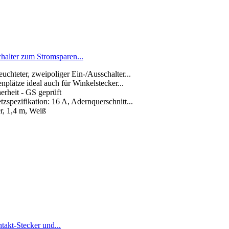
halter zum Stromsparen...
chteter, zweipoliger Ein-/Ausschalter...
plätze ideal auch für Winkelstecker...
erheit - GS geprüft
spezifikation: 16 A, Adernquerschnitt...
r, 1,4 m, Weiß
takt-Stecker und...