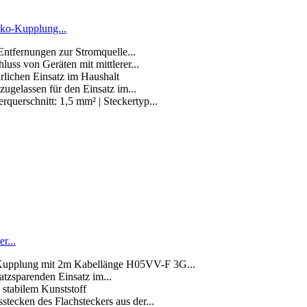
uko-Kupplung...
Entfernungen zur Stromquelle...
luss von Geräten mit mittlerer...
rlichen Einsatz im Haushalt
zugelassen für den Einsatz im...
rquerschnitt: 1,5 mm² | Steckertyp...
r...
t-Kupplung mit 2m Kabellänge H05VV-F 3G...
atzsparenden Einsatz im...
stabilem Kunststoff
stecken des Flachsteckers aus der...