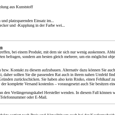
lung aus Kunststoff
n und platzsparenden Einsatz im...
cker und -Kupplung in der Farbe wei...
en
reffen, bei einem Produkt, mit dem sie sich nur wenig auskennen. Abh
ten befragen, sondern am besten gleich mehrere, um ein möglichst objek
en bzw. Kontakt zu diesem aufzubauen. Alternativ dazu können Sie auch
kt, daher sollten Sie die passenden Rat auch in ihrem nahen Umfeld fin
ünden zurückschicken. Sie haben also kein Risiko, einen Fehlkauf zu t
ie der komplette Versand kostenlos – vorausgesetzt auch Sie besitzen 
 an den Verlängerungskabel Hersteller wenden. In diesem Fall können 
ie Telefonnummer oder E-Mail.