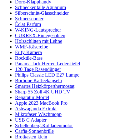
Doro-Klapphandy
Schneckenfalle Aquarium
Silberschnitt-Glasschneider
Schneescooter
Éclat-Parfum
W-KING-Lautsprecher
CURREX-Einlegesohlen
Holzschlitten mit Lehne
WMF-Käsereibe
Eufy-Kamera
Rocktile-Bass
Panama Jack Herren Lederstiefel
120-Tage Rasendünger
Philips Classic LED E27 Lampe
Borbone Kaffeekapseln
Smartes Heizkörperthermostat
Sharp 55 Zoll 4K UHD TV
Reparatur-Mörtel
Apple 2023 MacBook Pro
Ashwaganda Extrakt
Mikrofaser-Wischmopp
USB C Adapter
Schellenberg-Rollladenmotor
Carfia-Sonnenbrille
Brotkasten klein