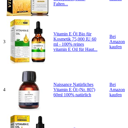
Falten...
Vitamin E Öl Bio für
Bei
Kosmetik 75,000 IU 60
3
Amazon
ml - 100% reines
kaufen
vitamin E Oil für Haut...
Naissance Natürliches
Bei
4
Vitamin E Öl (Nr. 807)
Amazon
60ml 100% natürlich
kaufen