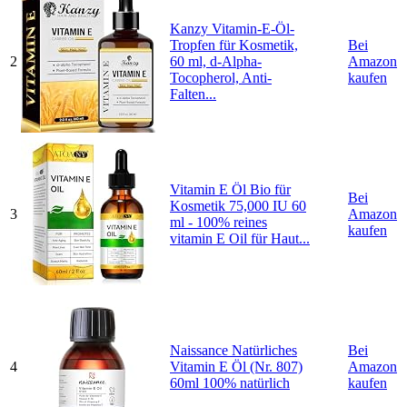
Kanzy Vitamin-E-Öl-
Tropfen für Kosmetik,
Bei
2
60 ml, d-Alpha-
Amazon
Tocopherol, Anti-
kaufen
Falten...
Vitamin E Öl Bio für
Bei
Kosmetik 75,000 IU 60
3
Amazon
ml - 100% reines
kaufen
vitamin E Oil für Haut...
Naissance Natürliches
Bei
4
Vitamin E Öl (Nr. 807)
Amazon
60ml 100% natürlich
kaufen