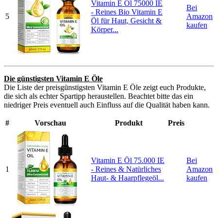
Vitamin E Öl 75000 IE
Bei
- Reines Bio Vitamin E
5
Amazon
Öl für Haut, Gesicht &
kaufen
Körper...
Die günstigsten Vitamin E Öle
Die Liste der preisgünstigsten Vitamin E Öle zeigt euch Produkte,
die sich als echter Spartipp heraustellen. Beachtet bitte das ein
niedriger Preis eventuell auch Einfluss auf die Qualität haben kann.
#
Vorschau
Produkt
Preis
Vitamin E Öl 75.000 IE
Bei
1
- Reines & Natürliches
Amazon
Haut- & Haarpflegeöl...
kaufen