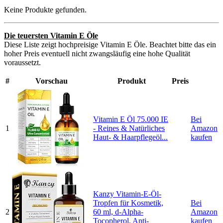
Keine Produkte gefunden.
Die teuersten Vitamin E Öle
Diese Liste zeigt hochpreisige Vitamin E Öle. Beachtet bitte das ein
hoher Preis eventuell nicht zwangsläufig eine hohe Qualität
voraussetzt.
#
Vorschau
Produkt
Preis
Vitamin E Öl 75.000 IE
Bei
1
- Reines & Natürliches
Amazon
Haut- & Haarpflegeöl...
kaufen
Kanzy Vitamin-E-Öl-
Tropfen für Kosmetik,
Bei
2
60 ml, d-Alpha-
Amazon
Tocopherol, Anti-
kaufen