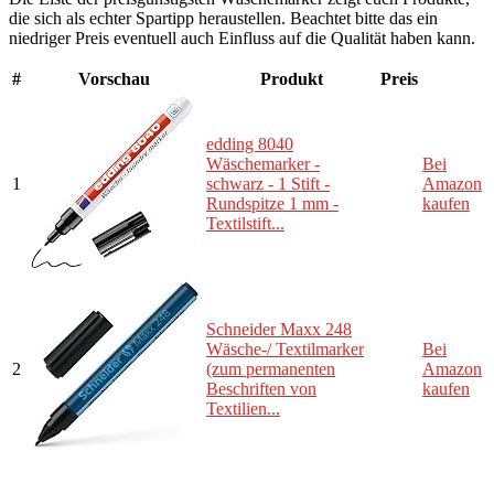
die sich als echter Spartipp heraustellen. Beachtet bitte das ein
niedriger Preis eventuell auch Einfluss auf die Qualität haben kann.
#
Vorschau
Produkt
Preis
edding 8040
Wäschemarker -
Bei
1
schwarz - 1 Stift -
Amazon
Rundspitze 1 mm -
kaufen
Textilstift...
Schneider Maxx 248
Wäsche-/ Textilmarker
Bei
2
(zum permanenten
Amazon
Beschriften von
kaufen
Textilien...