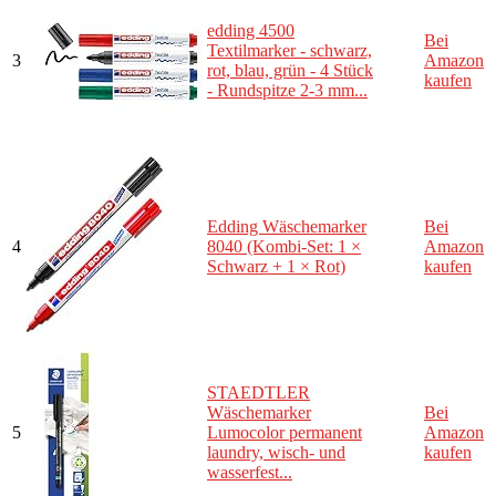
edding 4500
Bei
Textilmarker - schwarz,
3
Amazon
rot, blau, grün - 4 Stück
kaufen
- Rundspitze 2-3 mm...
Edding Wäschemarker
Bei
4
8040 (Kombi-Set: 1 ×
Amazon
Schwarz + 1 × Rot)
kaufen
STAEDTLER
Wäschemarker
Bei
5
Lumocolor permanent
Amazon
laundry, wisch- und
kaufen
wasserfest...