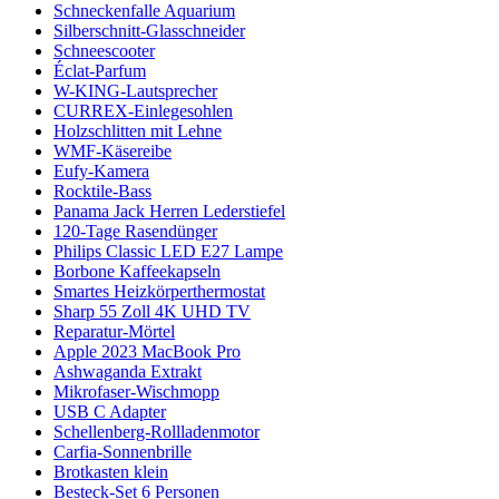
Schneckenfalle Aquarium
Silberschnitt-Glasschneider
Schneescooter
Éclat-Parfum
W-KING-Lautsprecher
CURREX-Einlegesohlen
Holzschlitten mit Lehne
WMF-Käsereibe
Eufy-Kamera
Rocktile-Bass
Panama Jack Herren Lederstiefel
120-Tage Rasendünger
Philips Classic LED E27 Lampe
Borbone Kaffeekapseln
Smartes Heizkörperthermostat
Sharp 55 Zoll 4K UHD TV
Reparatur-Mörtel
Apple 2023 MacBook Pro
Ashwaganda Extrakt
Mikrofaser-Wischmopp
USB C Adapter
Schellenberg-Rollladenmotor
Carfia-Sonnenbrille
Brotkasten klein
Besteck-Set 6 Personen