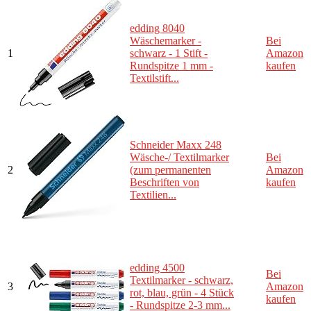
edding 8040
Wäschemarker -
Bei
1
schwarz - 1 Stift -
Amazon
Rundspitze 1 mm -
kaufen
Textilstift...
Schneider Maxx 248
Wäsche-/ Textilmarker
Bei
2
(zum permanenten
Amazon
Beschriften von
kaufen
Textilien...
edding 4500
Bei
Textilmarker - schwarz,
3
Amazon
rot, blau, grün - 4 Stück
kaufen
- Rundspitze 2-3 mm...