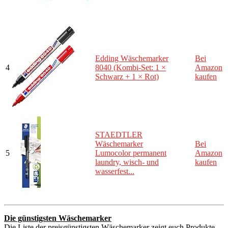
Edding Wäschemarker
Bei
4
8040 (Kombi-Set: 1 ×
Amazon
Schwarz + 1 × Rot)
kaufen
STAEDTLER
Wäschemarker
Bei
5
Lumocolor permanent
Amazon
laundry, wisch- und
kaufen
wasserfest...
Die günstigsten Wäschemarker
Die Liste der preisgünstigsten Wäschemarker zeigt euch Produkte,