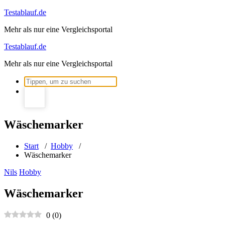
Zum
Testablauf.de
Inhalt
Mehr als nur eine Vergleichsportal
springen
Testablauf.de
Mehr als nur eine Vergleichsportal
Suchen
nach:
Wäschemarker
Start
/
Hobby
/
Wäschemarker
Nils
Hobby
Wäschemarker
0
(
0
)