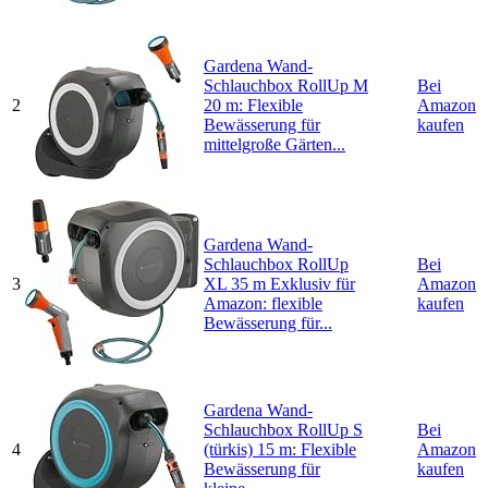
Gardena Wand-
Schlauchbox RollUp M
Bei
2
20 m: Flexible
Amazon
Bewässerung für
kaufen
mittelgroße Gärten...
Gardena Wand-
Schlauchbox RollUp
Bei
3
XL 35 m Exklusiv für
Amazon
Amazon: flexible
kaufen
Bewässerung für...
Gardena Wand-
Schlauchbox RollUp S
Bei
4
(türkis) 15 m: Flexible
Amazon
Bewässerung für
kaufen