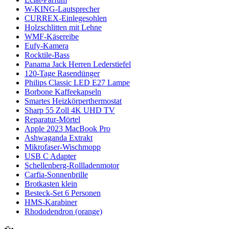
W-KING-Lautsprecher
CURREX-Einlegesohlen
Holzschlitten mit Lehne
WMF-Käsereibe
Eufy-Kamera
Rocktile-Bass
Panama Jack Herren Lederstiefel
120-Tage Rasendünger
Philips Classic LED E27 Lampe
Borbone Kaffeekapseln
Smartes Heizkörperthermostat
Sharp 55 Zoll 4K UHD TV
Reparatur-Mörtel
Apple 2023 MacBook Pro
Ashwaganda Extrakt
Mikrofaser-Wischmopp
USB C Adapter
Schellenberg-Rollladenmotor
Carfia-Sonnenbrille
Brotkasten klein
Besteck-Set 6 Personen
HMS-Karabiner
Rhododendron (orange)