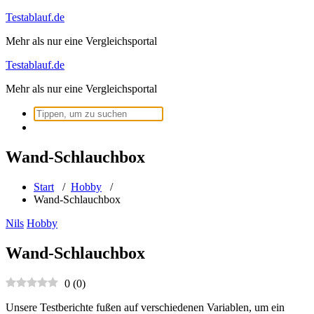
Zum
Testablauf.de
Inhalt
Mehr als nur eine Vergleichsportal
springen
Testablauf.de
Mehr als nur eine Vergleichsportal
Suchen
nach:
Wand-Schlauchbox
Start
/
Hobby
/
Wand-Schlauchbox
Nils
Hobby
Wand-Schlauchbox
0
(
0
)
Unsere Testberichte fußen auf verschiedenen Variablen, um ein