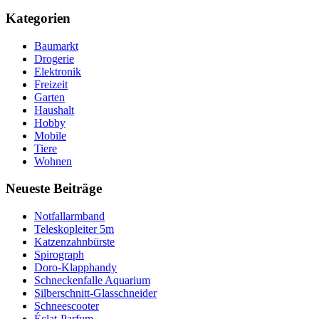
Kategorien
Baumarkt
Drogerie
Elektronik
Freizeit
Garten
Haushalt
Hobby
Mobile
Tiere
Wohnen
Neueste Beiträge
Notfallarmband
Teleskopleiter 5m
Katzenzahnbürste
Spirograph
Doro-Klapphandy
Schneckenfalle Aquarium
Silberschnitt-Glasschneider
Schneescooter
Éclat-Parfum