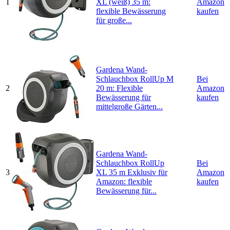
1
XL (weiß) 35 m:
Amazon
flexible Bewässerung
kaufen
für große...
Gardena Wand-
Schlauchbox RollUp M
Bei
2
20 m: Flexible
Amazon
Bewässerung für
kaufen
mittelgroße Gärten...
Gardena Wand-
Schlauchbox RollUp
Bei
3
XL 35 m Exklusiv für
Amazon
Amazon: flexible
kaufen
Bewässerung für...