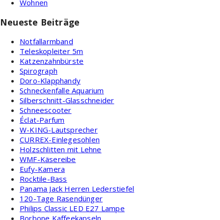
Wohnen
Neueste Beiträge
Notfallarmband
Teleskopleiter 5m
Katzenzahnbürste
Spirograph
Doro-Klapphandy
Schneckenfalle Aquarium
Silberschnitt-Glasschneider
Schneescooter
Éclat-Parfum
W-KING-Lautsprecher
CURREX-Einlegesohlen
Holzschlitten mit Lehne
WMF-Käsereibe
Eufy-Kamera
Rocktile-Bass
Panama Jack Herren Lederstiefel
120-Tage Rasendünger
Philips Classic LED E27 Lampe
Borbone Kaffeekapseln