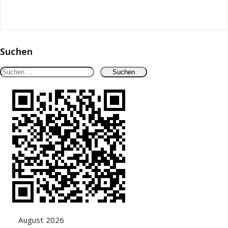
Suchen
Suchen
nach:
August 2026