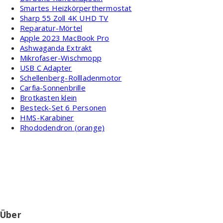
Smartes Heizkörperthermostat
Sharp 55 Zoll 4K UHD TV
Reparatur-Mörtel
Apple 2023 MacBook Pro
Ashwaganda Extrakt
Mikrofaser-Wischmopp
USB C Adapter
Schellenberg-Rollladenmotor
Carfia-Sonnenbrille
Brotkasten klein
Besteck-Set 6 Personen
HMS-Karabiner
Rhododendron (orange)
Über