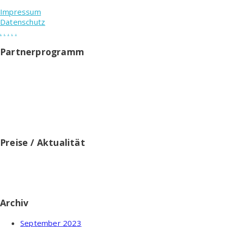
Impressum
Datenschutz
.
.
.
.
.
Partnerprogramm
Testablauf.de ist Teilnehmer des Partnerprogramms von
Amazon EU und Partner des Werbeprogramms, das zur
Bereitstellung eines Mediums für Websites konzipiert wurde,
mittels dessen durch die Platzierung von Werbeanzeigen und
Links zu amazon.de Werbekostenerstattung verdient werden
können.
Preise / Aktualität
Preise inkl. MwSt. ggf. zzgl. Versand. Zwischenzeitliche
Änderung der Preise, Lieferzeit und -kosten möglich. Alle
Angaben ohne Gewähr.
Archiv
September 2023