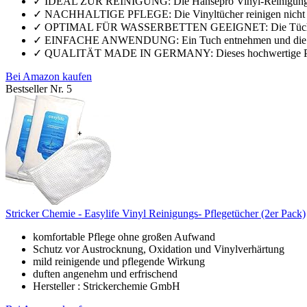
✓ IDEAL ZUR REINIGUNG: Die Hansepro Vinyl-Reinigungstüche
✓ NACHHALTIGE PFLEGE: Die Vinyltücher reinigen nicht nur 
✓ OPTIMAL FÜR WASSERBETTEN GEEIGNET: Die Tücher biet
✓ EINFACHE ANWENDUNG: Ein Tuch entnehmen und die verun
✓ QUALITÄT MADE IN GERMANY: Dieses hochwertige Produkt
Bei Amazon kaufen
Bestseller Nr. 5
Stricker Chemie - Easylife Vinyl Reinigungs- Pflegetücher (2er Pack)
komfortable Pflege ohne großen Aufwand
Schutz vor Austrocknung, Oxidation und Vinylverhärtung
mild reinigende und pflegende Wirkung
duften angenehm und erfrischend
Hersteller : Strickerchemie GmbH