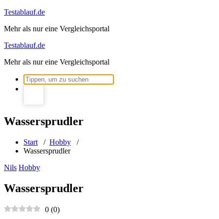
Zum
Testablauf.de
Inhalt
Mehr als nur eine Vergleichsportal
springen
Testablauf.de
Mehr als nur eine Vergleichsportal
Suchen
nach:
Wassersprudler
Start
/
Hobby
/
Wassersprudler
Nils
Hobby
Wassersprudler
0
(
0
)