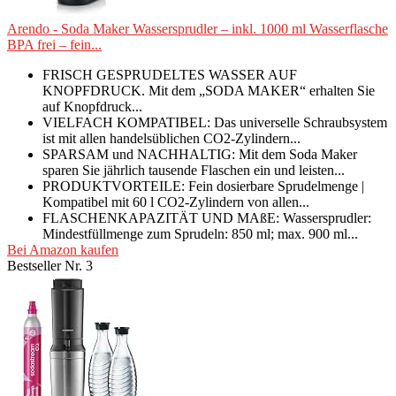
Arendo - Soda Maker Wassersprudler – inkl. 1000 ml Wasserflasche
BPA frei – fein...
FRISCH GESPRUDELTES WASSER AUF
KNOPFDRUCK. Mit dem „SODA MAKER“ erhalten Sie
auf Knopfdruck...
VIELFACH KOMPATIBEL: Das universelle Schraubsystem
ist mit allen handelsüblichen CO2-Zylindern...
SPARSAM und NACHHALTIG: Mit dem Soda Maker
sparen Sie jährlich tausende Flaschen ein und leisten...
PRODUKTVORTEILE: Fein dosierbare Sprudelmenge |
Kompatibel mit 60 l CO2-Zylindern von allen...
FLASCHENKAPAZITÄT UND MAßE: Wassersprudler:
Mindestfüllmenge zum Sprudeln: 850 ml; max. 900 ml...
Bei Amazon kaufen
Bestseller Nr. 3