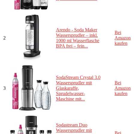
Arendo - Soda Maker
Bei
Wassersprudler – inkl.
2
Amazon
1000 ml Wasserflasche
kaufen
BPA frei – fein...
SodaStream Crystal 3.0
Wassersprudler mit
Bei
3
Glaskaraffe,
Amazon
Sprudelwasser-
kaufen
Maschine mit...
Sodastream Duo
Wassersprudler mit
Bei