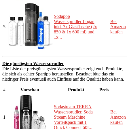
Sodapop
Wassersprudler Logan,
Bei
5
inkl. 3x Glasflasche (2x
Amazon
850 & 1x 600 ml) und
kaufen
1x...
Die günstigsten Wassersprudler
Die Liste der preisgünstigsten Wassersprudler zeigt euch Produkte,
die sich als echter Spartipp heraustellen. Beachtet bitte das ein
niedriger Preis eventuell auch Einfluss auf die Qualität haben kann.
#
Vorschau
Produkt
Preis
Sodastream TERRA
Wassersprudler, Soda
Bei
1
Stream Maschine
Amazon
Vorteilspack mit 1
kaufen
Quick Connect 60L...