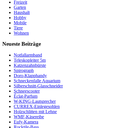
Freizeit
Garten
Haushalt
Hobby
Mobile
Tiere
Wohnen
Neueste Beiträge
Notfallarmband
Teleskopleiter 5m
Katzenzahnbürste
Spirograph
Doro-Klapphandy
Schneckenfalle Aquarium
Silberschnitt-Glasschneider
Schneescooter
Éclat-Parfum
W-KING-Lautsprecher
CURREX-Einlegesohlen
Holzschlitten mit Lehne
WMF-Käsereibe
Eufy-Kamera
Rocktile-Bass