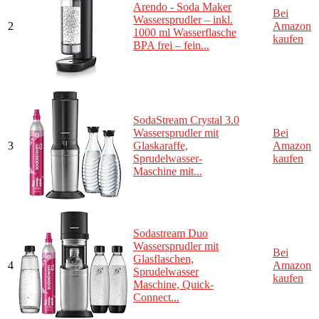
Arendo - Soda Maker
Bei
Wassersprudler – inkl.
2
Amazon
1000 ml Wasserflasche
kaufen
BPA frei – fein...
SodaStream Crystal 3.0
Wassersprudler mit
Bei
3
Glaskaraffe,
Amazon
Sprudelwasser-
kaufen
Maschine mit...
Sodastream Duo
Wassersprudler mit
Bei
Glasflaschen,
4
Amazon
Sprudelwasser
kaufen
Maschine, Quick-
Connect...