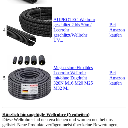
AUPROTEC Wellrohr
geschlitzt 2 bis 50m /
Bei
4
Leerrohr
Amazon
geschlitzt/Wellrohr
kaufen
UV...
Megaa store Flexibles
Leerrohr Wellrohr
Bei
5
mit/ohne Zugdraht
Amazon
320N M16 M20 M25
kaufen
M32 M...
Kürzlich hinzugefügte Wellrohre (Neuheiten)
Diese Wellrohre sind neu erschienen und wurden neu bei uns
gelistet. Neue Produkte verfügen meist über keine Bewertungen,