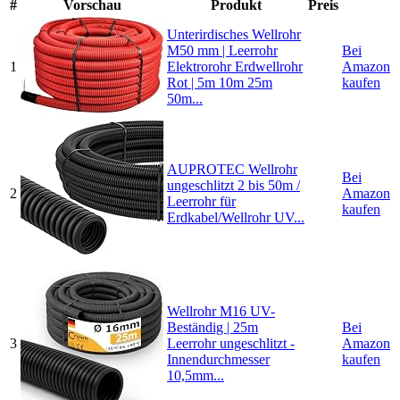
#
Vorschau
Produkt
Preis
Unterirdisches Wellrohr
M50 mm | Leerrohr
Bei
1
Elektrorohr Erdwellrohr
Amazon
Rot | 5m 10m 25m
kaufen
50m...
AUPROTEC Wellrohr
Bei
ungeschlitzt 2 bis 50m /
2
Amazon
Leerrohr für
kaufen
Erdkabel/Wellrohr UV...
Wellrohr M16 UV-
Beständig | 25m
Bei
3
Leerrohr ungeschlitzt -
Amazon
Innendurchmesser
kaufen
10,5mm...