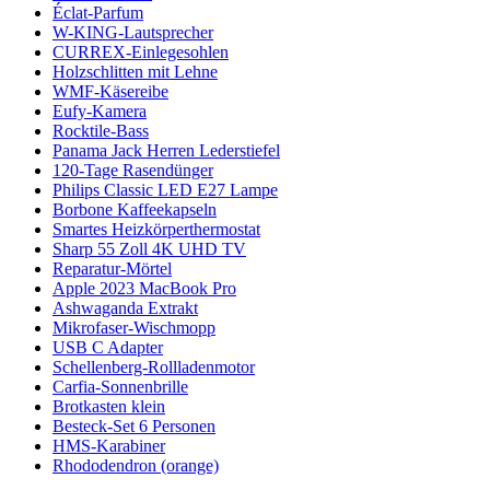
Éclat-Parfum
W-KING-Lautsprecher
CURREX-Einlegesohlen
Holzschlitten mit Lehne
WMF-Käsereibe
Eufy-Kamera
Rocktile-Bass
Panama Jack Herren Lederstiefel
120-Tage Rasendünger
Philips Classic LED E27 Lampe
Borbone Kaffeekapseln
Smartes Heizkörperthermostat
Sharp 55 Zoll 4K UHD TV
Reparatur-Mörtel
Apple 2023 MacBook Pro
Ashwaganda Extrakt
Mikrofaser-Wischmopp
USB C Adapter
Schellenberg-Rollladenmotor
Carfia-Sonnenbrille
Brotkasten klein
Besteck-Set 6 Personen
HMS-Karabiner
Rhododendron (orange)