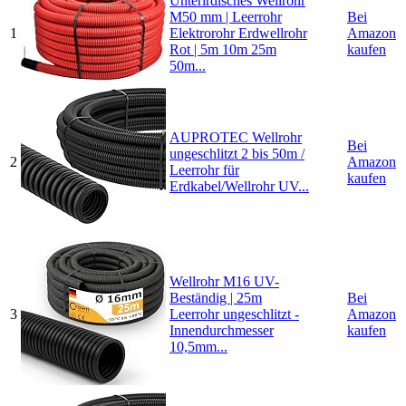
Unterirdisches Wellrohr
M50 mm | Leerrohr
Bei
1
Elektrorohr Erdwellrohr
Amazon
Rot | 5m 10m 25m
kaufen
50m...
AUPROTEC Wellrohr
Bei
ungeschlitzt 2 bis 50m /
2
Amazon
Leerrohr für
kaufen
Erdkabel/Wellrohr UV...
Wellrohr M16 UV-
Beständig | 25m
Bei
3
Leerrohr ungeschlitzt -
Amazon
Innendurchmesser
kaufen
10,5mm...