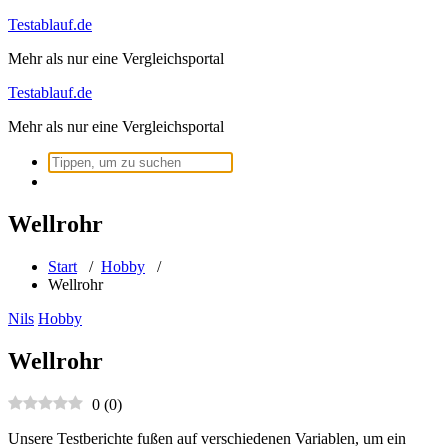
Zum
Testablauf.de
Inhalt
Mehr als nur eine Vergleichsportal
springen
Testablauf.de
Mehr als nur eine Vergleichsportal
Suchen
nach:
Wellrohr
Start
/
Hobby
/
Wellrohr
Nils
Hobby
Wellrohr
0
(
0
)
Unsere Testberichte fußen auf verschiedenen Variablen, um ein