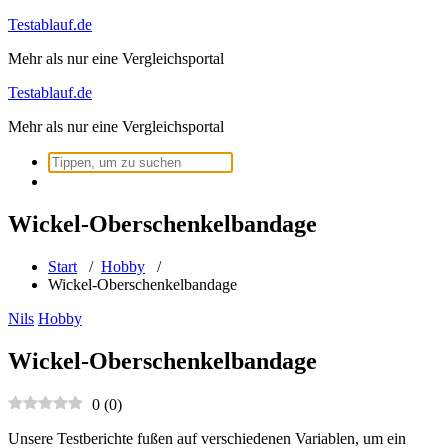
Zum
Testablauf.de
Inhalt
Mehr als nur eine Vergleichsportal
springen
Testablauf.de
Mehr als nur eine Vergleichsportal
Suchen
nach:
Wickel-Oberschenkelbandage
Start
/
Hobby
/
Wickel-Oberschenkelbandage
Nils
Hobby
Wickel-Oberschenkelbandage
0
(
0
)
Unsere Testberichte fußen auf verschiedenen Variablen, um ein