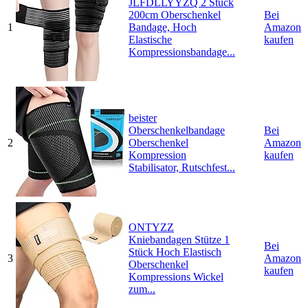
JLFDLLYYZQ 2 Stück
200cm Oberschenkel
Bei
1
Bandage, Hoch
Amazon
Elastische
kaufen
Kompressionsbandage...
beister
Oberschenkelbandage
Bei
2
Oberschenkel
Amazon
Kompression
kaufen
Stabilisator, Rutschfest...
ONTYZZ
Kniebandagen Stütze 1
Bei
Stück Hoch Elastisch
3
Amazon
Oberschenkel
kaufen
Kompressions Wickel
zum...