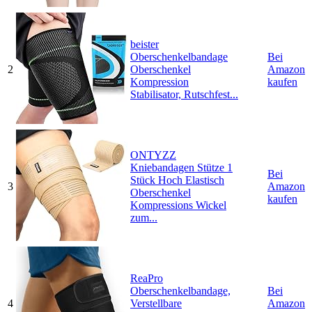
beister
Oberschenkelbandage
Bei
2
Oberschenkel
Amazon
Kompression
kaufen
Stabilisator, Rutschfest...
ONTYZZ
Kniebandagen Stütze 1
Bei
Stück Hoch Elastisch
3
Amazon
Oberschenkel
kaufen
Kompressions Wickel
zum...
ReaPro
Oberschenkelbandage,
Bei
4
Verstellbare
Amazon