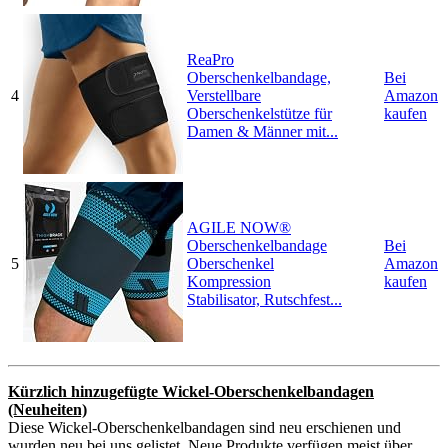
ReaPro
Oberschenkelbandage,
Bei
4
Verstellbare
Amazon
Oberschenkelstütze für
kaufen
Damen & Männer mit...
AGILE NOW®
Oberschenkelbandage
Bei
5
Oberschenkel
Amazon
Kompression
kaufen
Stabilisator, Rutschfest...
Kürzlich hinzugefügte Wickel-Oberschenkelbandagen
(Neuheiten)
Diese Wickel-Oberschenkelbandagen sind neu erschienen und
wurden neu bei uns gelistet. Neue Produkte verfügen meist über