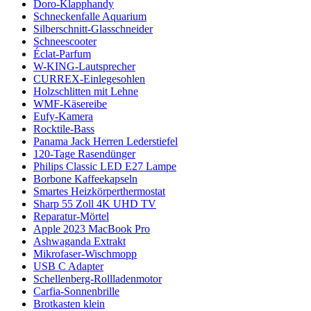
Doro-Klapphandy
Schneckenfalle Aquarium
Silberschnitt-Glasschneider
Schneescooter
Éclat-Parfum
W-KING-Lautsprecher
CURREX-Einlegesohlen
Holzschlitten mit Lehne
WMF-Käsereibe
Eufy-Kamera
Rocktile-Bass
Panama Jack Herren Lederstiefel
120-Tage Rasendünger
Philips Classic LED E27 Lampe
Borbone Kaffeekapseln
Smartes Heizkörperthermostat
Sharp 55 Zoll 4K UHD TV
Reparatur-Mörtel
Apple 2023 MacBook Pro
Ashwaganda Extrakt
Mikrofaser-Wischmopp
USB C Adapter
Schellenberg-Rollladenmotor
Carfia-Sonnenbrille
Brotkasten klein