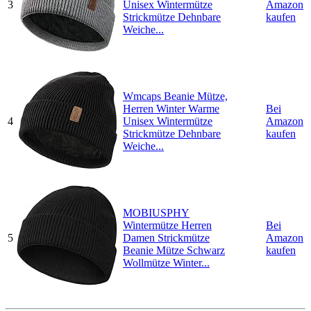
3
Unisex Wintermütze
Amazon
Strickmütze Dehnbare
kaufen
Weiche...
Wmcaps Beanie Mütze,
Herren Winter Warme
Bei
4
Unisex Wintermütze
Amazon
Strickmütze Dehnbare
kaufen
Weiche...
MOBIUSPHY
Wintermütze Herren
Bei
5
Damen Strickmütze
Amazon
Beanie Mütze Schwarz
kaufen
Wollmütze Winter...