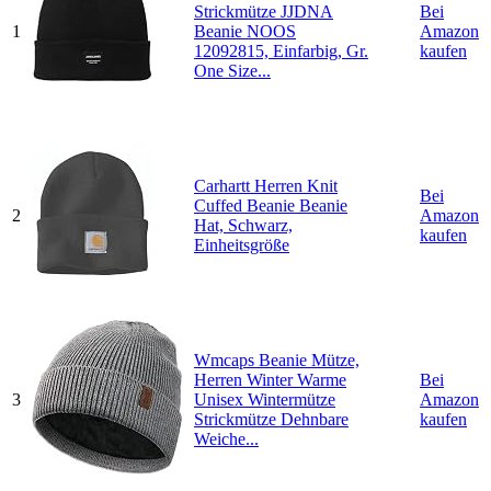
Strickmütze JJDNA
Bei
1
Beanie NOOS
Amazon
12092815, Einfarbig, Gr.
kaufen
One Size...
Carhartt Herren Knit
Bei
Cuffed Beanie Beanie
2
Amazon
Hat, Schwarz,
kaufen
Einheitsgröße
Wmcaps Beanie Mütze,
Herren Winter Warme
Bei
3
Unisex Wintermütze
Amazon
Strickmütze Dehnbare
kaufen
Weiche...