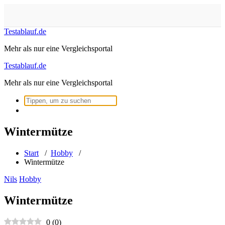
Zum
Inhalt
springen
Testablauf.de
Mehr als nur eine Vergleichsportal
Testablauf.de
Mehr als nur eine Vergleichsportal
Suchen
nach:
Wintermütze
Start
/
Hobby
/
Wintermütze
Nils
Hobby
Wintermütze
0
(
0
)