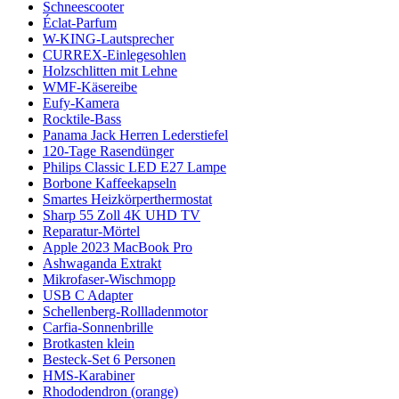
Schneescooter
Éclat-Parfum
W-KING-Lautsprecher
CURREX-Einlegesohlen
Holzschlitten mit Lehne
WMF-Käsereibe
Eufy-Kamera
Rocktile-Bass
Panama Jack Herren Lederstiefel
120-Tage Rasendünger
Philips Classic LED E27 Lampe
Borbone Kaffeekapseln
Smartes Heizkörperthermostat
Sharp 55 Zoll 4K UHD TV
Reparatur-Mörtel
Apple 2023 MacBook Pro
Ashwaganda Extrakt
Mikrofaser-Wischmopp
USB C Adapter
Schellenberg-Rollladenmotor
Carfia-Sonnenbrille
Brotkasten klein
Besteck-Set 6 Personen
HMS-Karabiner
Rhododendron (orange)