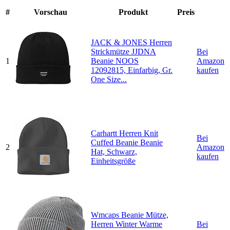
#
Vorschau
Produkt
Preis
JACK & JONES Herren
Strickmütze JJDNA
Bei
1
Beanie NOOS
Amazon
12092815, Einfarbig, Gr.
kaufen
One Size...
Carhartt Herren Knit
Bei
Cuffed Beanie Beanie
2
Amazon
Hat, Schwarz,
kaufen
Einheitsgröße
Wmcaps Beanie Mütze,
Herren Winter Warme
Bei