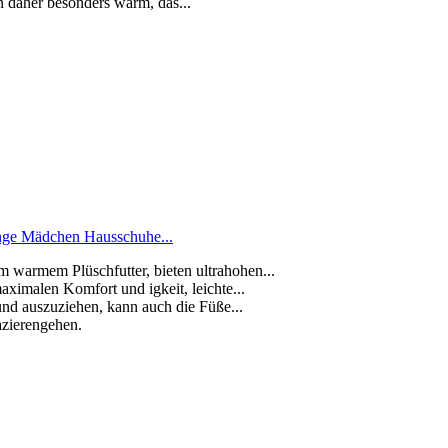
n daher besonders warm, das...
ge Mädchen Hausschuhe...
warmem Plüschfutter, bieten ultrahohen...
imalen Komfort und igkeit, leichte...
nd auszuziehen, kann auch die Füße...
azierengehen.