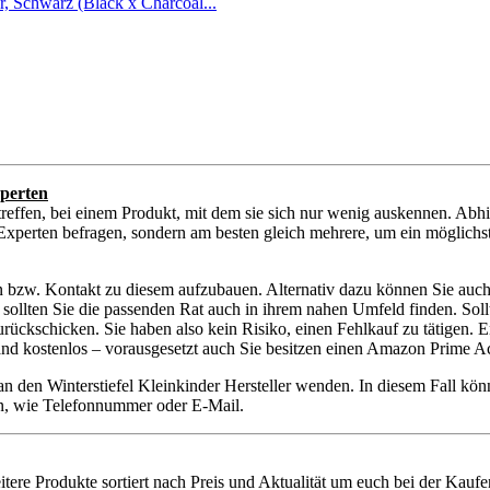
chwarz (Black x Charcoal...
perten
reffen, bei einem Produkt, mit dem sie sich nur wenig auskennen. Abh
 Experten befragen, sondern am besten gleich mehrere, um ein möglichst 
n bzw. Kontakt zu diesem aufzubauen. Alternativ dazu können Sie auch 
er sollten Sie die passenden Rat auch in ihrem nahen Umfeld finden. Sol
schicken. Sie haben also kein Risiko, einen Fehlkauf zu tätigen. Ent
sand kostenlos – vorausgesetzt auch Sie besitzen einen Amazon Prime A
an den Winterstiefel Kleinkinder Hersteller wenden. In diesem Fall k
ten, wie Telefonnummer oder E-Mail.
eitere Produkte sortiert nach Preis und Aktualität um euch bei der Kauf