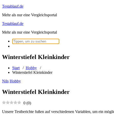
Zum
Testablauf.de
Inhalt
Mehr als nur eine Vergleichsportal
springen
Testablauf.de
Mehr als nur eine Vergleichsportal
Suchen
nach:
Winterstiefel Kleinkinder
Start
/
Hobby
/
Winterstiefel Kleinkinder
Nils
Hobby
Winterstiefel Kleinkinder
0
(
0
)
Unsere Testberichte fußen auf verschiedenen Variablen, um ein mögli