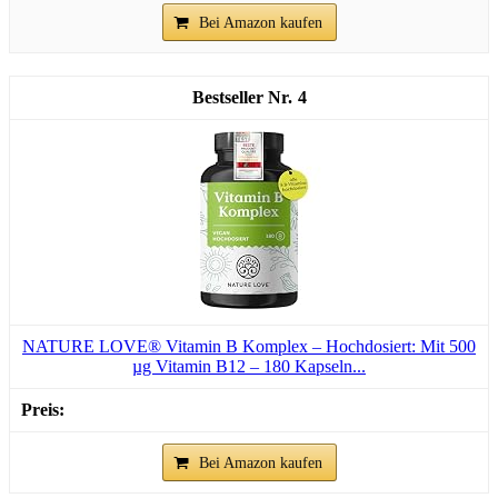
Bei Amazon kaufen
4
NATURE LOVE® Vitamin B Komplex – Hochdosiert: Mit 500
µg Vitamin B12 – 180 Kapseln...
Bei Amazon kaufen