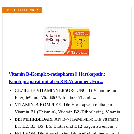
BESTSELLER NR. 2
Vitamin B-Komplex-ratiopharm® Hartkapseln:
Kombipräparat mit allen 8 B-Vitaminen. Für...
GEZIELTE VITAMINVERSORGUNG: B-Vitamine für
Energie* und Vitalität**. In einer Vitamin...
VITAMIN-B-KOMPLEX: Die Hartkapseln enthalten
Vitamin B1 (Thiamin), Vitamin B2 (Riboflavin), Vitamin...
BEI MEHRBEDARF AN B-VITAMINEN: Die Vitamine
B1, B2, B3, B5, B6, Biotin und B12 tragen zu einem...
FREI VON: Die Kapseln sind laktosefrei, glutenfrei und