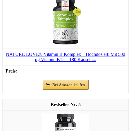
NATURE LOVE® Vitamin B Komplex – Hochdosiert: Mit 500
µg Vitamin B12 – 180 Kapseln...
Bei Amazon kaufen
5