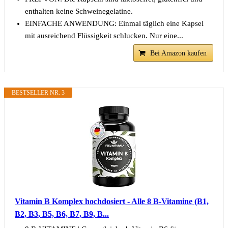
enthalten keine Schweinegelatine.
EINFACHE ANWENDUNG: Einmal täglich eine Kapsel
mit ausreichend Flüssigkeit schlucken. Nur eine...
Bei Amazon kaufen
BESTSELLER NR. 3
Vitamin B Komplex hochdosiert - Alle 8 B-Vitamine (B1,
B2, B3, B5, B6, B7, B9, B...