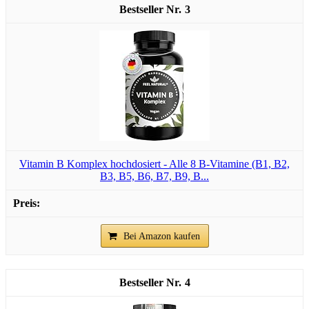
3
Vitamin B Komplex hochdosiert - Alle 8 B-Vitamine (B1, B2,
B3, B5, B6, B7, B9, B...
Bei Amazon kaufen
4