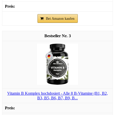
Bei Amazon kaufen
3
Vitamin B Komplex hochdosiert - Alle 8 B-Vitamine (B1, B2,
B3, B5, B6, B7, B9, B...