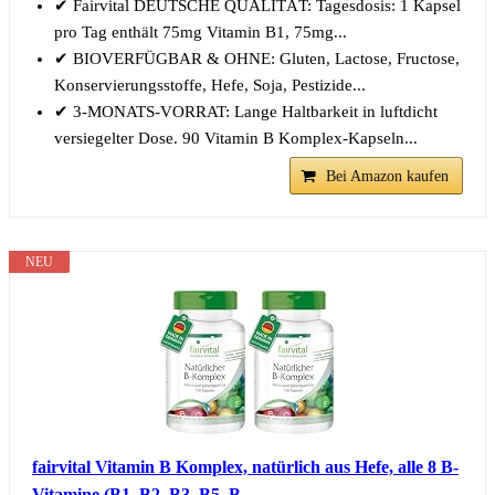
✔ Fairvital DEUTSCHE QUALITÄT: Tagesdosis: 1 Kapsel
pro Tag enthält 75mg Vitamin B1, 75mg...
✔ BIOVERFÜGBAR & OHNE: Gluten, Lactose, Fructose,
Konservierungsstoffe, Hefe, Soja, Pestizide...
✔ 3-MONATS-VORRAT: Lange Haltbarkeit in luftdicht
versiegelter Dose. 90 Vitamin B Komplex-Kapseln...
Bei Amazon kaufen
NEU
fairvital Vitamin B Komplex, natürlich aus Hefe, alle 8 B-
Vitamine (B1, B2, B3, B5, B...