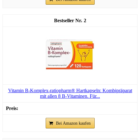
2
Vitamin B-Komplex-ratiopharm® Hartkapseln: Kombipräparat
mit allen 8 B-Vitaminen. Für...
Bei Amazon kaufen