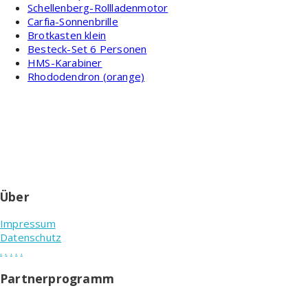
Schellenberg-Rollladenmotor
Carfia-Sonnenbrille
Brotkasten klein
Besteck-Set 6 Personen
HMS-Karabiner
Rhododendron (orange)
Über
Impressum
Datenschutz
.
.
.
.
.
Partnerprogramm
Testablauf.de ist Teilnehmer des Partnerprogramms von