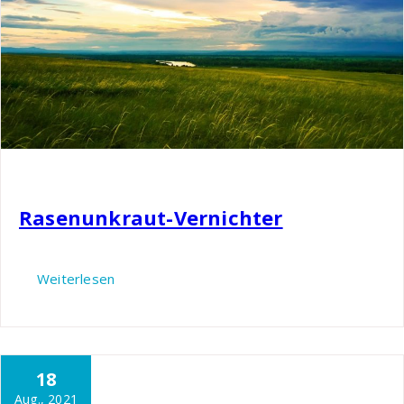
Nils
Garten
Rasenunkraut-Vernichter
Weiterlesen
18
Nils
Garten
Aug., 2021