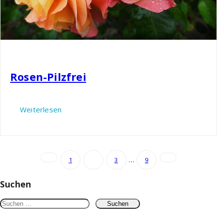
Nils
Garten
Rosen-Pilzfrei
Weiterlesen
Seitennummerierung
…
1
2
3
9
der
Suchen
Beiträge
Suchen
nach: