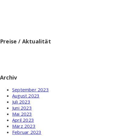
Amazon EU und Partner des Werbeprogramms, das zur
Bereitstellung eines Mediums für Websites konzipiert wurde,
mittels dessen durch die Platzierung von Werbeanzeigen und
Links zu amazon.de Werbekostenerstattung verdient werden
können.
Preise / Aktualität
Preise inkl. MwSt. ggf. zzgl. Versand. Zwischenzeitliche
Änderung der Preise, Lieferzeit und -kosten möglich. Alle
Angaben ohne Gewähr.
Archiv
September 2023
August 2023
Juli 2023
Juni 2023
Mai 2023
April 2023
März 2023
Februar 2023